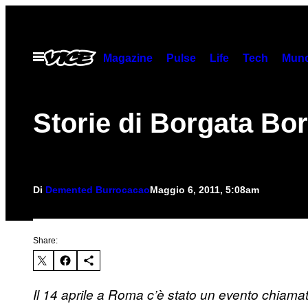
Vai
al
contenuto
Apri
Magazine
Pulse
Life
Tech
Munc
il
menu
Storie di Borgata B
Di
Demented Burrocacao
Maggio 6, 2011, 5:08am
Share:
Il 14 aprile a Roma c’è stato un evento chia