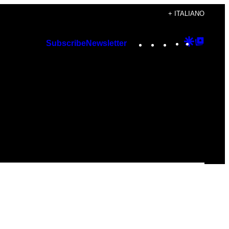
+ ITALIANO
Instagram
TikTok
YouTube
Google
Googl
Subscribe
Newsletter
Discover
Top
Posts