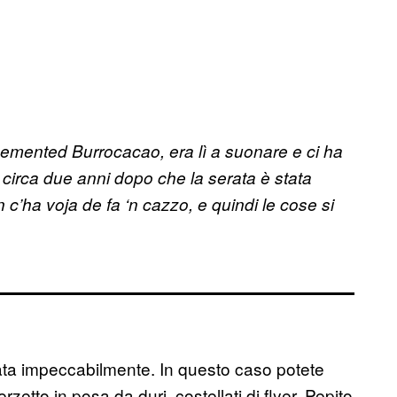
Demented Burrocacao, era lì a suonare e ci ha
 circa due anni dopo che la serata è stata
c’ha voja de fa ‘n cazzo, e quindi le cose si
ata impeccabilmente. In questo caso potete
etto in posa da duri, costellati di flyer. Pepito