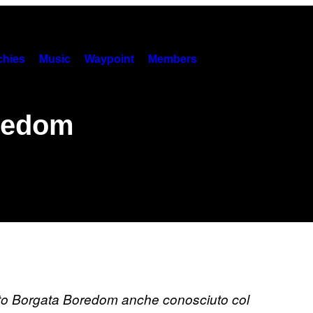
hies
Music
Waypoint
Members
oredom
mato Borgata Boredom anche conosciuto col