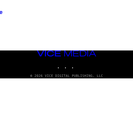
e
VICE
MEDIA
INSTAGRAM
TIKTOK
YOUTUBE
© 2026 VICE DIGITAL PUBLISHING, LLC