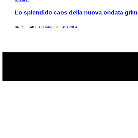
Lo splendido caos della nuova ondata grim
06.25.14
DI
ALEXANDER IADAROLA