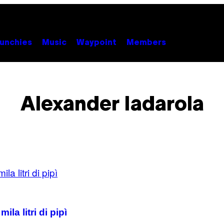
unchies
Music
Waypoint
Members
Alexander Iadarola
ila litri di pipì