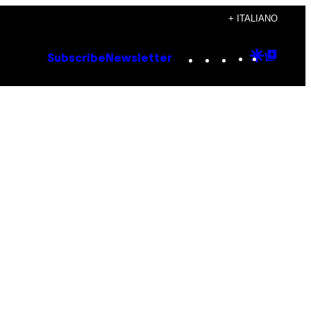
+ ITALIANO
Instagram
TikTok
YouTube
Google
Goog
Subscribe
Newsletter
Discove
Top
Posts