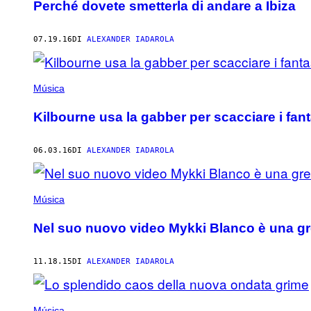
Perché dovete smetterla di andare a Ibiza
07.19.16
DI
ALEXANDER IADAROLA
Música
Kilbourne usa la gabber per scacciare i fan
06.03.16
DI
ALEXANDER IADAROLA
Música
Nel suo nuovo video Mykki Blanco è una g
11.18.15
DI
ALEXANDER IADAROLA
Música