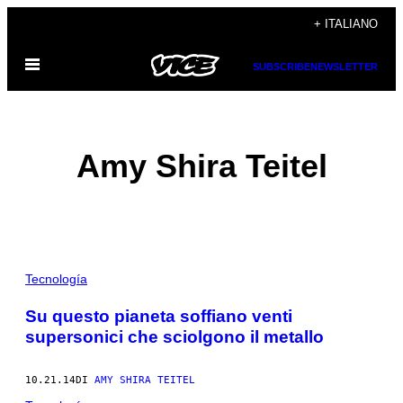
Vai
+ ITALIANO
al
Apri
contenuto
SUBSCRIBE
NEWSLETTER
il
menu
Amy Shira Teitel
POSTS
Tecnología
BY
Su questo pianeta soffiano venti
supersonici che sciolgono il metallo
THIS
AUTHOR
10.21.14
DI
AMY SHIRA TEITEL