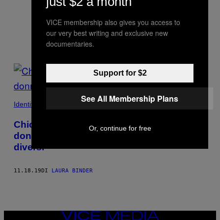
über Popkultur, Persönlichkeiten und
just $2 a month
Probleme.
VICE membership also gives you access to
our very best writing and exclusive new
documentaries.
POSTS
Support for $2
BY
See All Membership Plans
THIS
Identità
AUTHOR
Chickflixxx è la sezione di Reddit in cui le
Or, continue for free
donne si scambiano porno finalmente
diversi
11.18.19
DI
LAURA BINDER
VICE