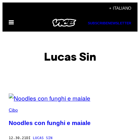
Vai
+ ITALIANO
al
Apri
contenuto
SUBSCRIBE
NEWSLETTER
il
menu
Lucas Sin
POSTS
BY
Cibo
THIS
Noodles con funghi e maiale
AUTHOR
12.30.21
DI
LUCAS SIN