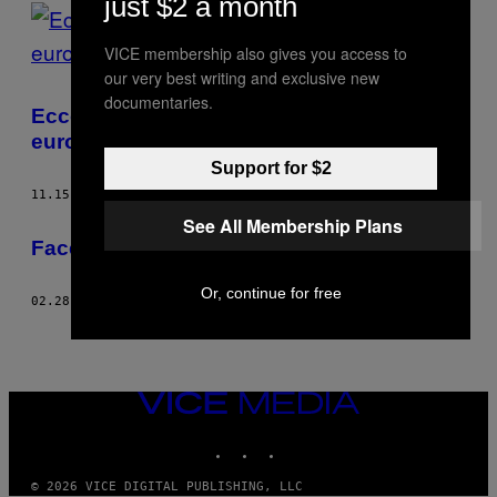
just $2 a month
VICE membership also gives you access to
our very best writing and exclusive new
documentaries.
Ecco com’è prendere un volo da 20.000
euro
Support for $2
11.15.17
DI
LUKE WINKIE
See All Membership Plans
Facebook vende prodotti contraffatti?
Or, continue for free
02.28.13
DI
LUKE WINKIE
VICE
MEDIA
INSTAGRAM
TIKTOK
YOUTUBE
© 2026 VICE DIGITAL PUBLISHING, LLC