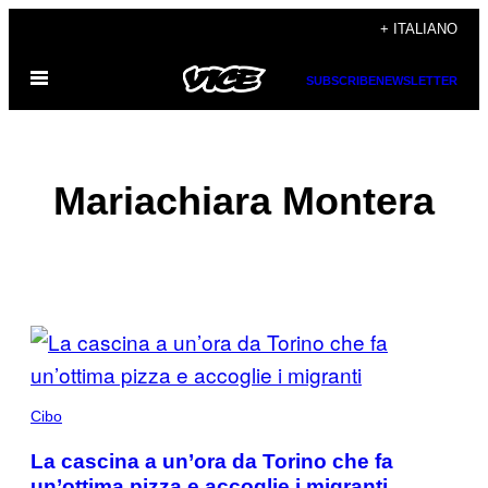
Vai
+ ITALIANO
al
Apri
contenuto
SUBSCRIBE
NEWSLETTER
il
menu
Mariachiara Montera
POSTS
BY
THIS
Cibo
AUTHOR
La cascina a un’ora da Torino che fa
un’ottima pizza e accoglie i migranti