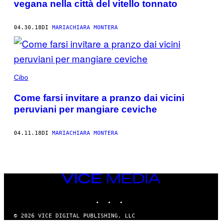
vegana nella città del vitello tonnato
04.30.18
DI
MARIACHIARA MONTERA
Cibo
Come farsi invitare a pranzo dai vicini
peruviani per mangiare ceviche
04.11.18
DI
MARIACHIARA MONTERA
VICE
MEDIA
INSTAGRAM
TIKTOK
YOUTUBE
© 2026 VICE DIGITAL PUBLISHING, LLC