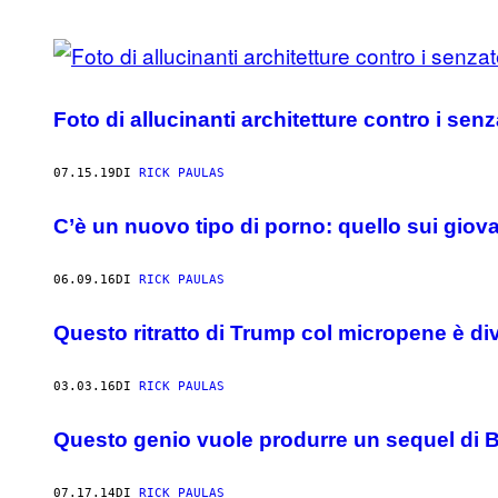
POSTS
BY
Foto di allucinanti architetture contro i senz
THIS
AUTHOR
07.15.19
DI
RICK PAULAS
C’è un nuovo tipo di porno: quello sui giov
06.09.16
DI
RICK PAULAS
Questo ritratto di Trump col micropene è div
03.03.16
DI
RICK PAULAS
Questo genio vuole produrre un sequel di B
07.17.14
DI
RICK PAULAS