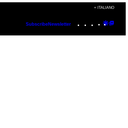
+ ITALIANO
Instagram
TikTok
YouTube
Google
Googl
Subscribe
Newsletter
Discover
Top
Posts