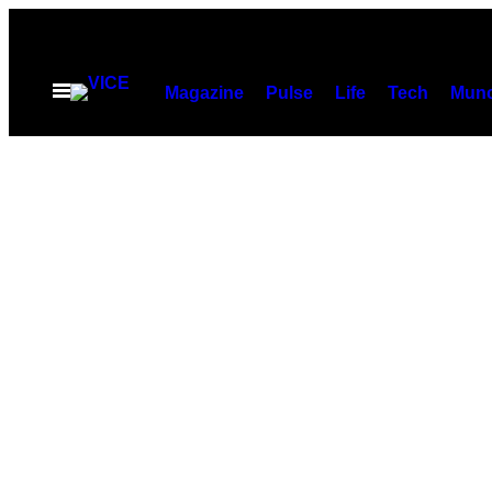
Vai
al
contenuto
Apri
Magazine
Pulse
Life
Tech
Munc
il
menu