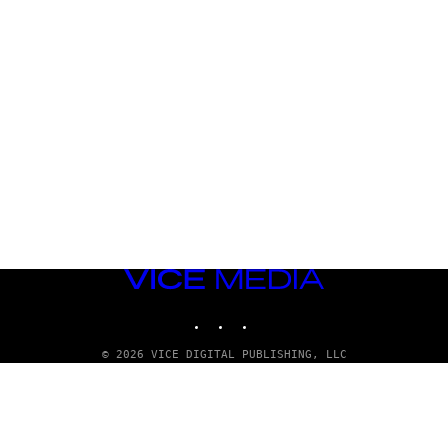
VICE
MEDIA
INSTAGRAM
TIKTOK
YOUTUBE
© 2026 VICE DIGITAL PUBLISHING, LLC