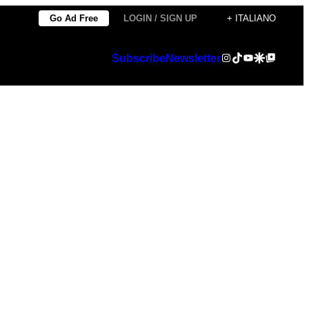
Go Ad Free
LOGIN / SIGN UP
+ ITALIANO
Instagram
TikTok
YouTube
Google Discover
Google Top Posts
Subscribe
Newsletter