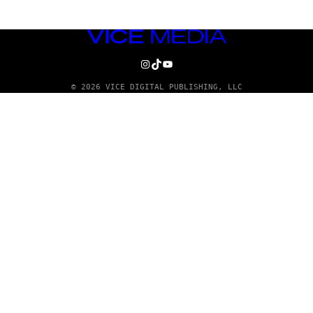
VICE
MEDIA
INSTAGRAM
TIKTOK
YOUTUBE
© 2026 VICE DIGITAL PUBLISHING, LLC