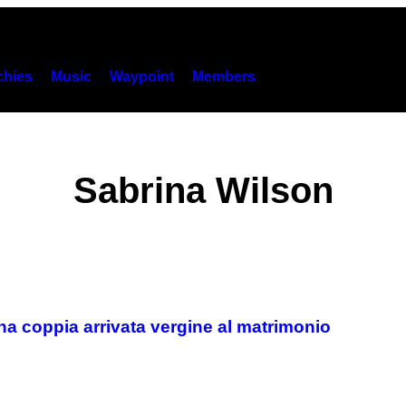
hies
Music
Waypoint
Members
Sabrina Wilson
a coppia arrivata vergine al matrimonio