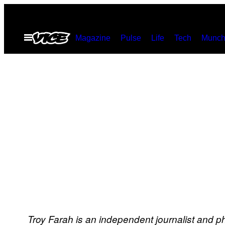
Vai
al
Apri
Magazine
Pulse
Life
Tech
Munch
contenuto
il
menu
Troy Farah is an independent journalist and p