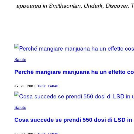
appeared in Smithsonian, Undark, Discover, Th
POSTS
BY
Salute
THIS
Perché mangiare marijuana ha un effetto co
AUTHOR
07.21.20
DI
TROY FARAH
Salute
Cosa succede se prendi 550 dosi di LSD in 