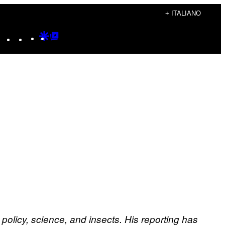
+ ITALIANO
Instagram
TikTok
YouTube
Google
Google
Discover
Top
Posts
olicy, science, and insects. His reporting has