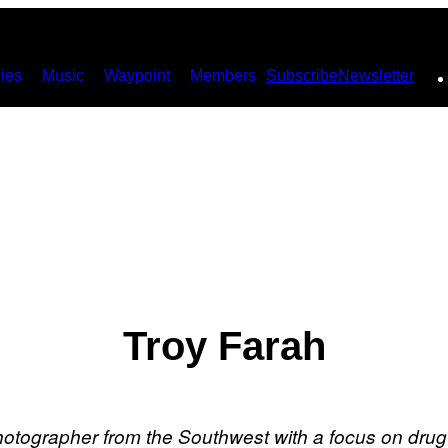
ies
Music
Waypoint
Members
Subscribe
Newsletter
Troy Farah
hotographer from the Southwest with a focus on drug p