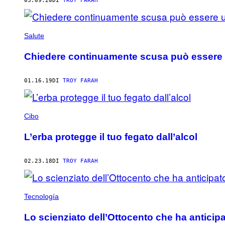
03.09.20
DI
TROY FARAH
Salute
Chiedere continuamente scusa può essere 
01.16.19
DI
TROY FARAH
Cibo
L’erba protegge il tuo fegato dall’alcol
02.23.18
DI
TROY FARAH
Tecnología
Lo scienziato dell’Ottocento che ha anticip