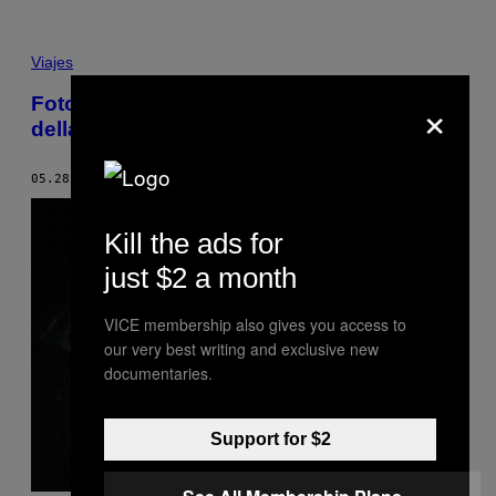
Viajes
×
Foto dei membri della gang più pericolosa
della Nuova Zelanda
05.28.15
DI
REDAZIONE
Kill the ads for
just $2 a month
VICE membership also gives you access to
our very best writing and exclusive new
documentaries.
Support for $2