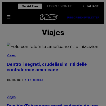
Vai
Go Ad Free
LOGIN / SIGN UP
+ ITALIANO
al
Apri
contenuto
SUBSCRIBE
NEWSLETTER
il
menu
Viajes
Viajes
Dentro i segreti, crudelissimi riti delle
confraternite americane
10.30.18
DI
ALEX NORCIA
Viajes
Due YouTuber sono morti cadendo da una