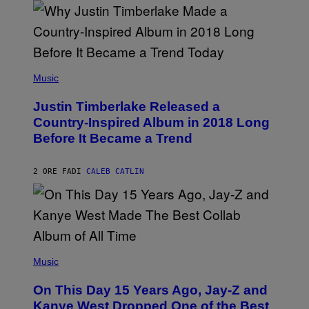
N
M
S
E
)
R
/
G
E
(
T
P
Music
T
H
Y
O
I
Justin Timberlake Released a
T
M
O
Country-Inspired Album in 2018 Long
A
B
G
Before It Became a Trend
Y
E
C
S
H
R
2 ORE FA
DI
CALEB CATLIN
I
S
T
O
P
H
E
(
R
P
Music
P
H
O
O
L
On This Day 15 Years Ago, Jay-Z and
T
K
O
Kanye West Dropped One of the Best
/