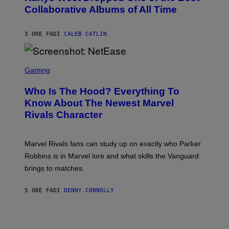
B
N
Collaborative Albums of All Time
Y
B
D
C
A
U
N
3 ORE FA
DI
CALEB CATLIN
P
I
H
E
O
L
T
S
B
O
C
Gaming
O
B
R
C
A
E
Z
N
Who Is The Hood? Everything To
E
A
K
N
Know About The Newest Marvel
R
/
S
S
N
Rivals Character
H
K
B
O
I
C
T
/
U
:
G
N
Marvel Rivals fans can study up on exactly who Parker
N
E
I
E
T
Robbins is in Marvel lore and what skills the Vanguard
V
T
T
E
brings to matches.
E
Y
R
A
I
S
S
M
A
5 ORE FA
DI
DENNY CONNOLLY
E
A
L
G
V
E
I
S
A
F
G