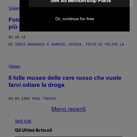
See All Membership Plans
Viajes
Or, continue for free
Foto da Cracolândia, la piazza del crack
più grande del Brasile
03.20.15
DI
ÍNDIO​ BADARÓSS E GABRIEL UCHIDA, TESTO DI FELIPE LA
Viajes
Il folle museo delle cere russo che vuole
farvi odiare la droga
03.03.15
DI
PAUL TADICH
Meno recenti
Vedi tutti
Gli Ultimi Articoli