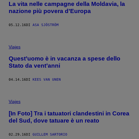
La vita nelle campagne della Moldavia, la
nazione più povera d’Europa
05.12.16
DI
ASA SJÖSTRÖM
Viajes
Quest’uomo è in vacanza a spese dello
Stato da vent’anni
04.14.16
DI
KEES VAN UNEN
Viajes
[In Foto] Tra i tatuatori clandestini in Corea
del Sud, dove tatuare è un reato
02.29.16
DI
GUILLEM SARTORIO