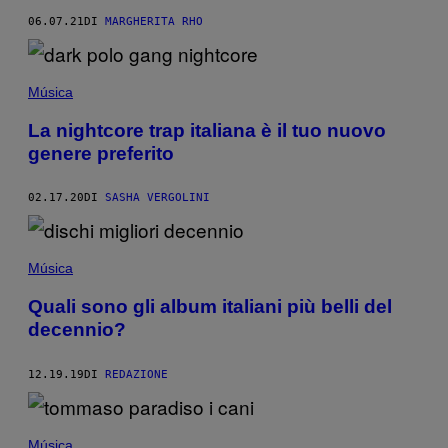
06.07.21
DI
MARGHERITA RHO
Música
La nightcore trap italiana è il tuo nuovo
genere preferito
02.17.20
DI
SASHA VERGOLINI
Música
Quali sono gli album italiani più belli del
decennio?
12.19.19
DI
REDAZIONE
Música