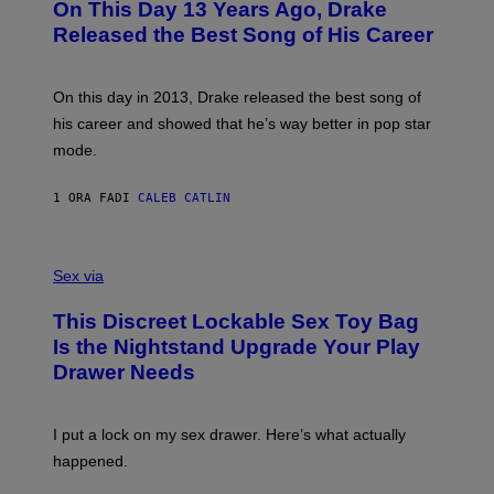
On This Day 13 Years Ago, Drake
T
O
Released the Best Song of His Career
B
Y
G
A
On this day in 2013, Drake released the best song of
R
his career and showed that he’s way better in pop star
Y
G
mode.
E
R
S
1 ORA FA
DI
CALEB CATLIN
H
O
F
S
F
A
Sex via
/
M
W
W
I
This Discreet Lockable Sex Toy Bag
A
R
T
E
Is the Nightstand Upgrade Your Play
A
I
Drawer Needs
N
M
U
A
K
G
I
E
I put a lock on my sex drawer. Here’s what actually
F
)
O
happened.
R
V