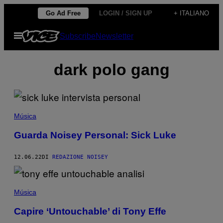
Vai
Go Ad Free
LOGIN / SIGN UP
+ ITALIANO
al
Apri
Subscribe
Newsletter
contenuto
il
menu
dark polo gang
Música
Guarda Noisey Personal: Sick Luke
12.06.22
DI
REDAZIONE NOISEY
Música
Capire ‘Untouchable’ di Tony Effe