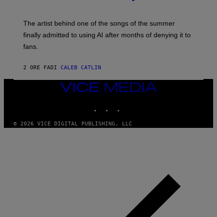
T
I
M
The artist behind one of the songs of the summer
M
O
finally admitted to using AI after months of denying it to
S
fans.
E
N
F
2 ORE FA
DI
CALEB CATLIN
E
L
D
VICE
E
MEDIA
R
INSTAGRAM
TIKTOK
YOUTUBE
/
G
E
© 2026 VICE DIGITAL PUBLISHING, LLC
T
T
Y
I
M
A
G
E
S
)