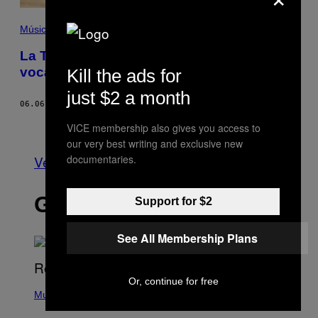
Música
La Treccani ha messo BUFU nel suo
vocabolario
Kill the ads for
just $2 a month
06.06.18
DI
TOMMASO NACCARI
Meno recenti
VICE membership also gives you access to
our very best writing and exclusive new
documentaries.
Vedi tutti
GLI ULTIMI ARTICOLI
Support for $2
See All Membership Plans
Or, continue for free
(
P
Music
H
O