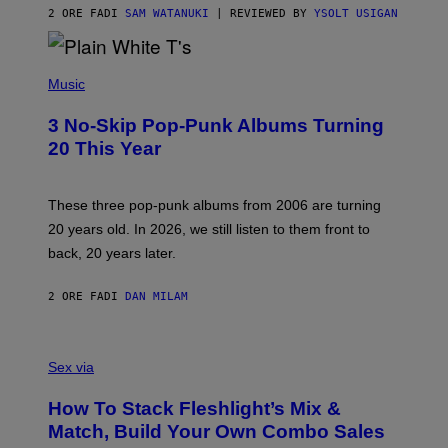
I
2 ORE FA
DI
SAM WATANUKI
| REVIEWED BY
YSOLT USIGAN
C
E
P
H
Music
O
T
3 No-Skip Pop-Punk Albums Turning
O
B
20 This Year
Y
S
C
O
These three pop-punk albums from 2006 are turning
T
20 years old. In 2026, we still listen to them front to
T
G
back, 20 years later.
R
I
E
2 ORE FA
DI
DAN MILAM
S
/
G
F
E
L
Sex via
T
E
T
S
Y
How To Stack Fleshlight’s Mix &
H
I
L
M
Match, Build Your Own Combo Sales
I
A