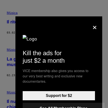
Música
×
Il ritorno di Bruce su Hessle Audio
03.02.16
DI
VICE STAFF
Música
Kill the ads for
La guida di Noisey per parlare dei generi
just $2 a month
musicali che non conosci
VICE membership also gives you access to
our very best writing and exclusive new
02.23.16
DI
NOISEY STAFF
documentaries.
Música
Support for $2
Il nuovo acquisto di Hessle Audio si
chiama Ploy