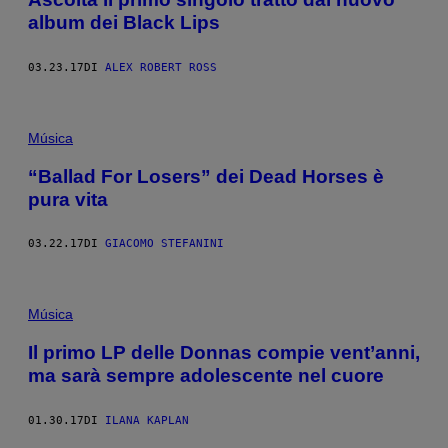
album dei Black Lips
03.23.17
DI
ALEX ROBERT ROSS
Música
“Ballad For Losers” dei Dead Horses è
pura vita
03.22.17
DI
GIACOMO STEFANINI
Música
Il primo LP delle Donnas compie vent’anni,
ma sarà sempre adolescente nel cuore
01.30.17
DI
ILANA KAPLAN