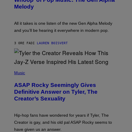
Y
A
T
G
Melody
A
E
Y
S
L
F
O
O
All it takes is one listen of the new Gen Alpha Melody
R
R
and you’ll be hearing it everywhere in modern pop.
H
R
I
A
L
D
3 ORE FA
DI
LAUREN BOISVERT
L
I
/
O
G
D
E
I
T
S
T
N
P
Y
E
H
Music
I
Y
O
M
T
A
ASAP Rocky Seemingly Gives
O
G
B
Definitive Answer on Tyler, The
E
Y
S
Creator’s Sexuality
M
)
O
N
I
Hip-hop fans have wondered for years if Tyler, The
C
A
Creator is gay, and his old pal ASAP Rocky seems to
S
have given us an answer.
C