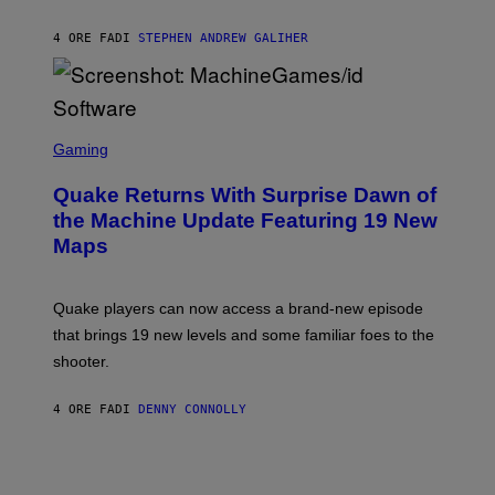
H
I
4 ORE FA
DI
STEPHEN ANDREW GALIHER
P
P
E
R
/
G
S
E
C
Gaming
T
R
T
E
Y
Quake Returns With Surprise Dawn of
E
I
N
the Machine Update Featuring 19 New
M
S
A
Maps
H
G
O
E
T
S
:
Quake players can now access a brand-new episode
M
A
that brings 19 new levels and some familiar foes to the
C
shooter.
H
I
N
4 ORE FA
DI
DENNY CONNOLLY
E
G
A
M
E