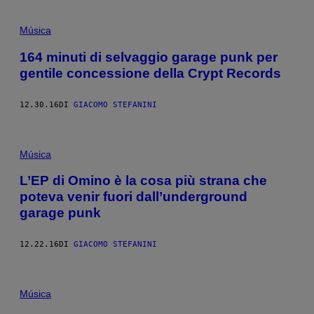
Música
164 minuti di selvaggio garage punk per
gentile concessione della Crypt Records
12.30.16
DI
GIACOMO STEFANINI
F
O
Música
T
O
L’EP di Omino è la cosa più strana che
P
poteva venir fuori dall’underground
E
R
garage punk
C
O
N
12.22.16
DI
GIACOMO STEFANINI
C
E
S
S
I
Música
O
N