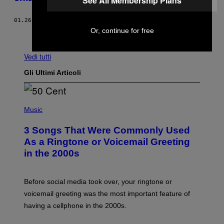
See All Membership Plans
01.26.16
DI
VICE STAFF
Or, continue for free
Meno recenti
Vedi tutti
Gli Ultimi Articoli
P
H
Music
O
T
3 Songs That Were Commonly Used
O
B
As a Ringtone or Voicemail Greeting
Y
in the 2000s
G
R
E
G
Before social media took over, your ringtone or
O
R
voicemail greeting was the most important feature of
Y
having a cellphone in the 2000s.
B
O
J