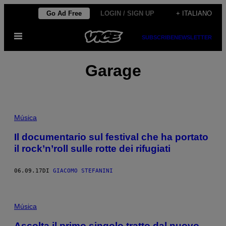
Vai
Go Ad Free
LOGIN / SIGN UP
+ ITALIANO
al
Apri
contenuto
SUBSCRIBE
NEWSLETTER
il
menu
Garage
Música
Il documentario sul festival che ha portato
il rock’n’roll sulle rotte dei rifugiati
06.09.17
DI
GIACOMO STEFANINI
Música
Ascolta il primo singolo tratto dal nuovo