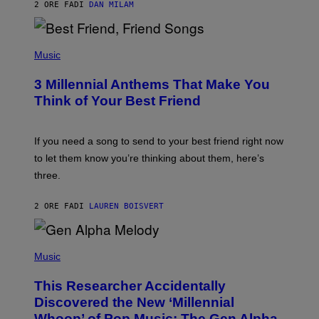
2 ORE FA
DI
DAN MILAM
O
R
Q
U
P
E
H
Music
Z
O
/
T
G
3 Millennial Anthems That Make You
O
E
B
Think of Your Best Friend
T
Y
T
K
Y
E
I
V
If you need a song to send to your best friend right now
M
I
A
to let them know you’re thinking about them, here’s
N
G
W
three.
E
I
S
N
T
2 ORE FA
DI
LAUREN BOISVERT
E
R
/
(
G
P
Music
E
H
T
O
T
This Researcher Accidentally
T
Y
O
I
Discovered the New ‘Millennial
B
M
Whoop’ of Pop Music: The Gen Alpha