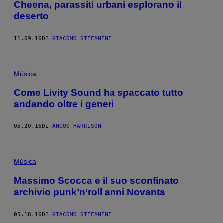
Cheena, parassiti urbani esplorano il
E
D
deserto
I
D
E
11.09.16
DI
GIACOMO STEFANINI
P
R
E
S
S
Música
I
O
Come Livity Sound ha spaccato tutto
N
H
andando oltre i generi
O
U
S
05.20.16
DI
ANGUS HARRISON
E
R
E
C
Música
O
R
D
Massimo Scocca e il suo sconfinato
S
archivio punk’n’roll anni Novanta
.
05.18.16
DI
GIACOMO STEFANINI