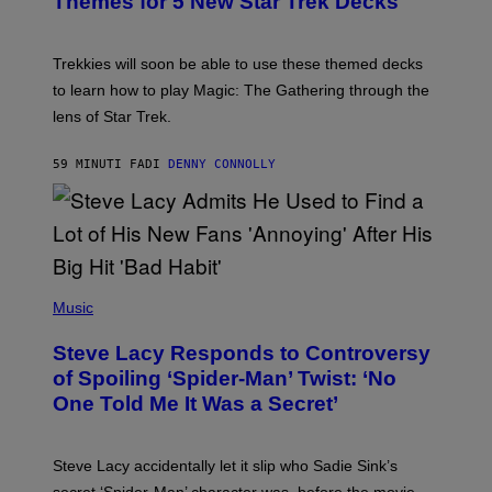
Themes for 5 New Star Trek Decks
I
S
C
H
O
T
Trekkies will soon be able to use these themed decks
:
to learn how to play Magic: The Gathering through the
W
I
lens of Star Trek.
Z
A
R
59 MINUTI FA
DI
DENNY CONNOLLY
D
S
O
F
T
H
E
P
C
H
Music
O
O
A
T
S
Steve Lacy Responds to Controversy
O
T
B
of Spoiling ‘Spider-Man’ Twist: ‘No
Y
One Told Me It Was a Secret’
J
A
M
I
Steve Lacy accidentally let it slip who Sadie Sink’s
E
M