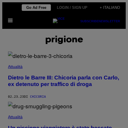
Vai
Go Ad Free
LOGIN / SIGN UP
+ ITALIANO
al
Apri
contenuto
SUBSCRIBE
NEWSLETTER
il
menu
prigione
Attualità
Dietro le Barre III: Chicoria parla con Carlo,
ex detenuto per traffico di droga
02.23.23
DI
CHICORIA
Attualità
Un piccione viaggiatore è stato beccato