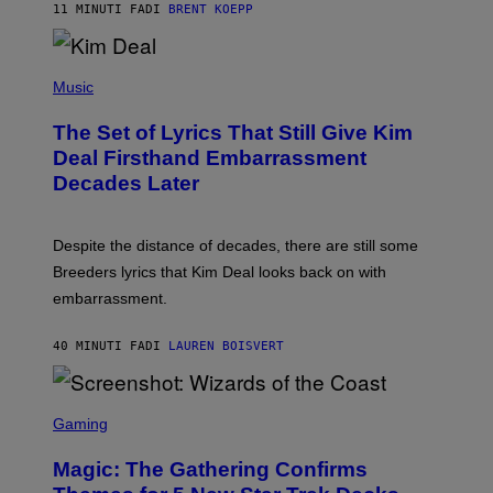
11 MINUTI FA
DI
BRENT KOEPP
A
R
G
A
P
M
H
Music
E
O
S
T
,
The Set of Lyrics That Still Give Kim
O
N
B
Deal Firsthand Embarrassment
E
Y
T
Decades Later
J
F
E
L
F
I
F
X
Despite the distance of decades, there are still some
K
R
Breeders lyrics that Kim Deal looks back on with
A
embarrassment.
V
I
T
40 MINUTI FA
DI
LAUREN BOISVERT
Z
/
F
I
S
L
C
Gaming
M
R
M
E
A
Magic: The Gathering Confirms
E
G
N