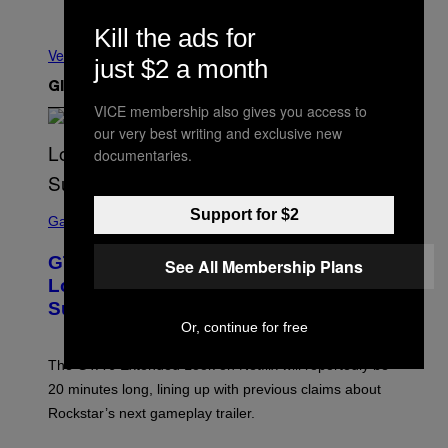
Meno recenti
Kill the ads for
Vedi tutti
just $2 a month
Gli Ultimi Articoli
VICE membership also gives you access to
our very best writing and exclusive new
documentaries.
S
Support for $2
C
Gaming
R
E
GTA 6 Extended Look is 20 Minutes
See All Membership Plans
E
N
Long According to Netflix Customer
S
Support
H
O
Or, continue for free
T
:
The GTA 6 Extended Look on Netflix will reportedly be
R
O
20 minutes long, lining up with previous claims about
C
Rockstar’s next gameplay trailer.
K
S
T