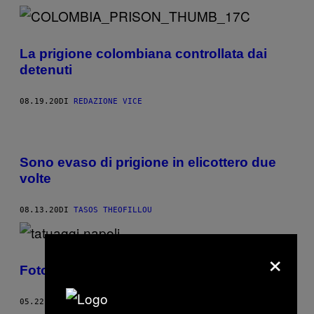
La prigione colombiana controllata dai
detenuti
08.19.20
DI
REDAZIONE VICE
Sono evaso di prigione in elicottero due
volte
08.13.20
DI
TASOS THEOFILLOU
×
Foto della cultura del tatuaggio a Napoli
05.22.20
DI
CARLO CASENTINI