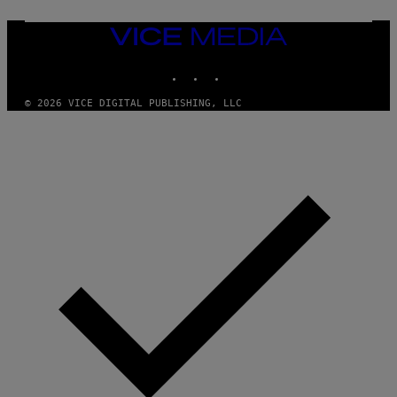
T
T
Y
VICE
I
MEDIA
M
INSTAGRAM
TIKTOK
YOUTUBE
A
G
E
© 2026 VICE DIGITAL PUBLISHING, LLC
S
F
O
R
S
I
R
I
U
S
X
M