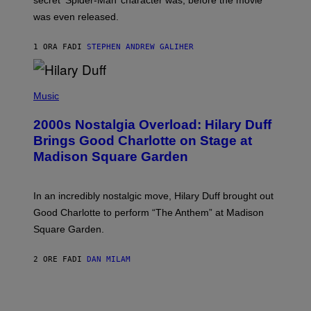
secret ‘Spider-Man’ character was, before the movie
C
was even released.
C
A
R
1 ORA FA
DI
STEPHEN ANDREW GALIHER
T
H
Y
/
P
G
H
Music
E
O
T
T
T
2000s Nostalgia Overload: Hilary Duff
O
Y
B
Brings Good Charlotte on Stage at
I
Y
M
Madison Square Garden
E
A
M
G
M
E
A
S
In an incredibly nostalgic move, Hilary Duff brought out
M
C
Good Charlotte to perform “The Anthem” at Madison
I
Square Garden.
N
T
Y
2 ORE FA
DI
DAN MILAM
R
E
/
G
E