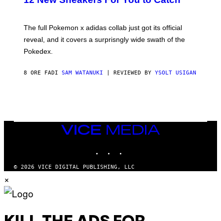
E
M
O
N
The full Pokemon x adidas collab just got its official
/
reveal, and it covers a surprisngly wide swath of the
A
D
Pokedex.
I
D
A
8 ORE FA
DI
SAM WATANUKI
| REVIEWED BY
YSOLT USIGAN
S
/
N
I
N
T
E
VICE
N
MEDIA
D
O
INSTAGRAM
TIKTOK
YOUTUBE
© 2026 VICE DIGITAL PUBLISHING, LLC
×