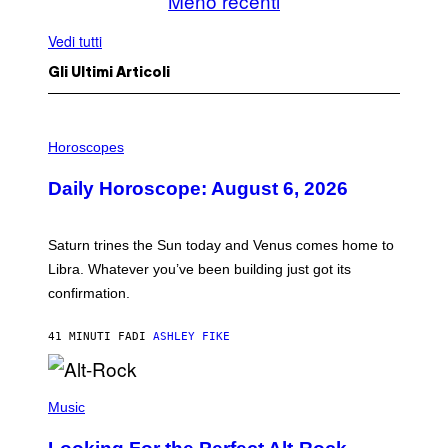
Meno recenti
Vedi tutti
Gli Ultimi Articoli
I
L
Horoscopes
L
U
Daily Horoscope: August 6, 2026
S
T
R
A
Saturn trines the Sun today and Venus comes home to
T
I
Libra. Whatever you’ve been building just got its
O
confirmation.
N
B
Y
41 MINUTI FA
DI
ASHLEY FIKE
R
E
E
S
(
A
P
Music
.
H
O