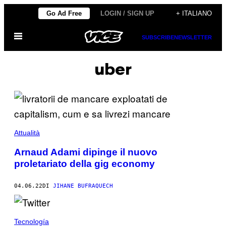
Vai
Go Ad Free
LOGIN / SIGN UP
+ ITALIANO
al
Apri
contenuto
SUBSCRIBE
NEWSLETTER
il
menu
uber
Attualità
Arnaud Adami dipinge il nuovo
proletariato della gig economy
04.06.22
DI
JIHANE BUFRAQUECH
Tecnología