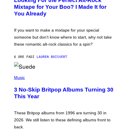
Looking For the Perfect Alt-Rock
T
O
Mixtape for Your Boo? I Made It for
B
You Already
Y
M
I
C
If you want to make a mixtape for your special
K
H
someone but don’t know where to start, why not take
U
these romantic alt-rock classics for a spin?
T
S
O
6 ORE FA
DI
LAUREN BOISVERT
N
/
R
E
P
D
H
Music
F
O
E
T
R
3 No-Skip Britpop Albums Turning 30
O
N
B
This Year
S
Y
)
N
I
E
These Britpop albums from 1996 are turning 30 in
L
2026. We still listen to these defining albums front to
S
V
back.
A