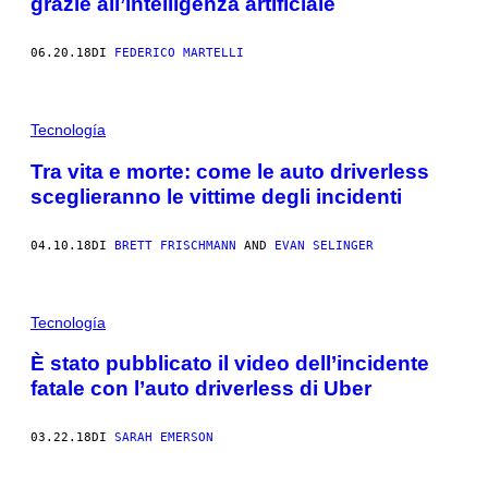
grazie all’intelligenza artificiale
06.20.18
DI
FEDERICO MARTELLI
Tecnología
Tra vita e morte: come le auto driverless
sceglieranno le vittime degli incidenti
04.10.18
DI
BRETT FRISCHMANN
AND
EVAN SELINGER
Tecnología
È stato pubblicato il video dell’incidente
fatale con l’auto driverless di Uber
03.22.18
DI
SARAH EMERSON