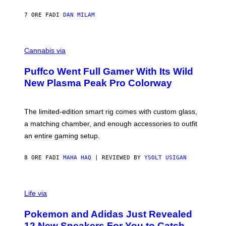
N
I
7 ORE FA
DI
DAN MILAM
P
E
R
C
E
O
Cannabis via
N
U
/
R
G
Puffco Went Full Gamer With Its Wild
T
E
E
T
New Plasma Peak Pro Colorway
S
T
Y
Y
O
I
F
M
The limited-edition smart rig comes with custom glass,
P
A
a matching chamber, and enough accessories to outfit
U
G
F
E
an entire gaming setup.
F
S
C
O
8 ORE FA
DI
MAHA HAQ
| REVIEWED BY
YSOLT USIGAN
V
I
Life via
A
P
Pokemon and Adidas Just Revealed
O
K
12 New Sneakers For You to Catch