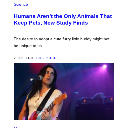
H
Science
R
O
C
T
I
Humans Aren’t the Only Animals That
O
A
:
/
Keep Pets, New Study Finds
I
P
J
I
D
C
E
O
The desire to adopt a cute furry little buddy might not
M
T
be unique to us.
A
/
/
G
G
A
2 ORE FA
DI
LUIS PRADA
E
M
T
M
T
A
Y
-
I
R
M
A
A
P
G
H
E
O
S
V
I
A
G
E
T
(
T
P