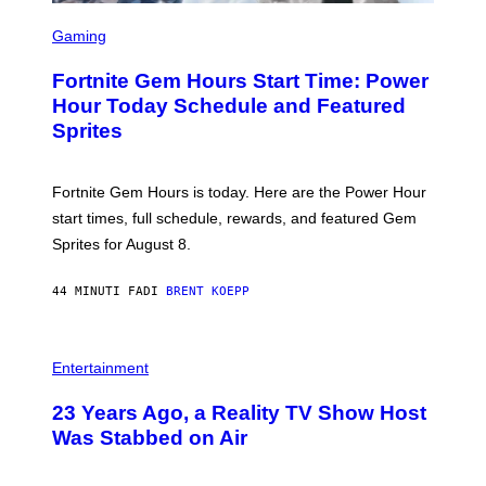
S
C
Gaming
R
E
Fortnite Gem Hours Start Time: Power
E
N
Hour Today Schedule and Featured
S
Sprites
H
O
T
:
Fortnite Gem Hours is today. Here are the Power Hour
E
P
start times, full schedule, rewards, and featured Gem
I
Sprites for August 8.
C
G
A
44 MINUTI FA
DI
BRENT KOEPP
M
E
S
Entertainment
23 Years Ago, a Reality TV Show Host
Was Stabbed on Air