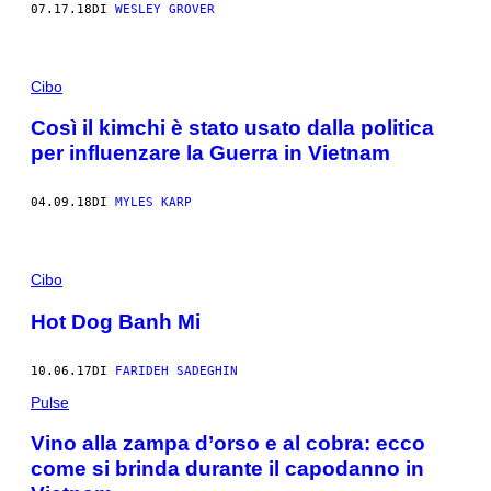
07.17.18
DI
WESLEY GROVER
Cibo
Così il kimchi è stato usato dalla politica
per influenzare la Guerra in Vietnam
04.09.18
DI
MYLES KARP
Cibo
Hot Dog Banh Mi
10.06.17
DI
FARIDEH SADEGHIN
Pulse
Vino alla zampa d’orso e al cobra: ecco
come si brinda durante il capodanno in