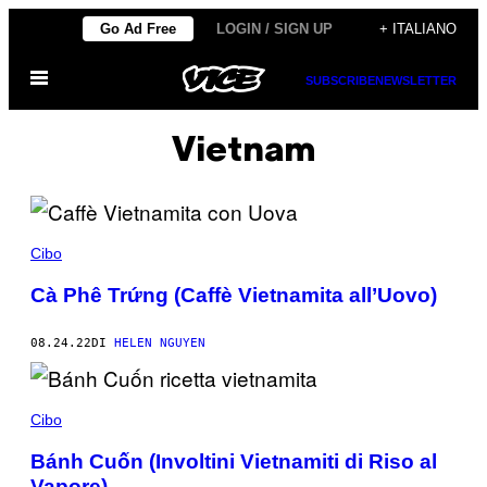
Vai
Go Ad Free
LOGIN / SIGN UP
+ ITALIANO
al
Apri
contenuto
SUBSCRIBE
NEWSLETTER
il
menu
Vietnam
Cibo
Cà Phê Trứng (Caffè Vietnamita all’Uovo)
08.24.22
DI
HELEN NGUYEN
Cibo
Bánh Cuốn (Involtini Vietnamiti di Riso al
Vapore)