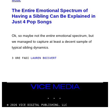
Music
Y
H
I
O
M
The Entire Emotional Spectrum of
T
A
O
G
Having a Sibling Can Be Explained in
B
E
Just 4 Pop Songs
Y
S
J
)
O
H
Ok, so maybe not the
entire
emotional spectrum, but
A
L
we managed to capture at least a decent sample of
E
typical sibling dynamics.
/
G
E
3 ORE FA
DI
LAUREN BOISVERT
T
T
Y
I
M
A
G
E
VICE
S
MEDIA
)
INSTAGRAM
TIKTOK
YOUTUBE
© 2026 VICE DIGITAL PUBLISHING, LLC