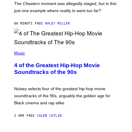
The
Cheaters
moment was allegedly staged, but is this
just one example where reality tv went too far?
60 MINUTI FA
DI
HALEY MILLER
(
P
Music
H
O
4 of the Greatest Hip-Hop Movie
T
O
Soundtracks of the 90s
B
Y
P
O
Noisey selects four of the greatest hip-hop movie
O
soundtracks of the 90s, arguably the golden age for
L
A
Black cinema and rap alike.
R
N
A
2 ORE FA
DI
CALEB CATLIN
L
/
G
P
A