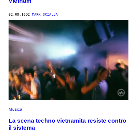
Vietnam
02.09.16
DI
MARK SCIALLA
Música
La scena techno vietnamita resiste contro
il sistema