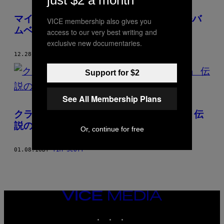
マイロが自ら選ぶDESCENDENTSのアルバ
VICE membership also gives you
ムベスト６
access to our very best writing and
exclusive new documentaries.
12.28.16
BY
TIM SCOTT
Support for $2
See All Membership Plans
クラシックナンバーはズバリ「Oi,Oi,Oi」 伝
説のNZ産パンク・バンド NO TAG
Or, continue for free
01.08.16
BY
TIM SCOTT
VICE
MEDIA
INSTAGRAM
TIKTOK
YOUTUBE