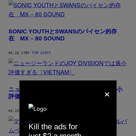
POSTS
BY
THIS
SONIC YOUTHとSWANSのパイセン的存
AUTHOR
在 MX – 80 SOUND
05.15.17
BY
TIM SCOTT
×
ニュージーランドのJOY DIVISIONでは過小
評価すぎる〈VIETNAM〉
05.15.17
BY
TIM SCOTT
Kill the ads for
just $2 a month