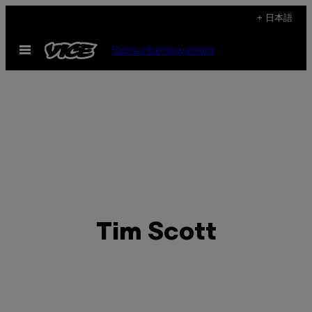
Skip
+ 日本語
to
Open
Subscribe
Newsletter
content
Menu
Tim Scott