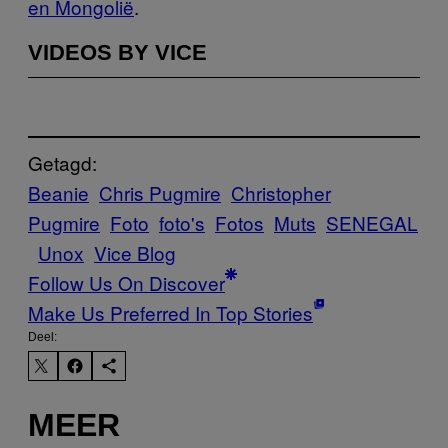
en Mongolië
.
VIDEOS BY VICE
Getagd:
Beanie
Chris Pugmire
Christopher
Pugmire
Foto
foto's
Fotos
Muts
SENEGAL
Unox
Vice Blog
Follow Us On Discover
Make Us Preferred In Top Stories
Deel:
MEER