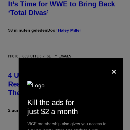
It’s Time for WWE to Bring Back
‘Total Divas’
58 minuten geleden
Door
Haley Miller
PHOTO: GCSHUTTER / GETTY IMAGES
×
4 Unexpected but Common
Reasons Couples End Up in
Therapy, According to an Expert
Kill the ads for
just $2 a month
2 uur geleden
Door
Sammi Caramela
VICE membership also gives you access to
our very best writing and exclusive new