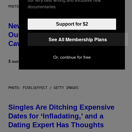
documentaries.
PHOTO: CSA-PRINTSTOCK / GETTY IMAGES
Support for $2
New Study Reveals We Still Pick
Our Friends the Same Way
See All Membership Plans
Cavemen Did
Or, continue for free
3 uur geleden
Door
Luis Prada
PHOTO: PIXELSEFFECT / GETTY IMAGES
Singles Are Ditching Expensive
Dates for ‘Infladating,’ and a
Dating Expert Has Thoughts