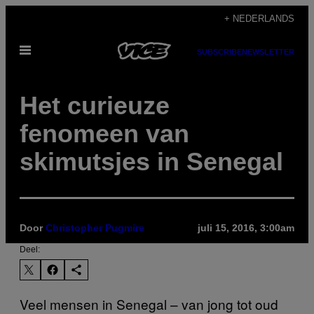
Ga
+ NEDERLANDS
naar
Open
de
SUBSCRIBE
NEWSLETTER
menu
inhoud
Het curieuze
fenomeen van
skimutsjes in Senegal
Door
Christopher Pugmire
juli 15, 2016, 3:00am
Deel:
Veel mensen in Senegal
–
van jong tot oud