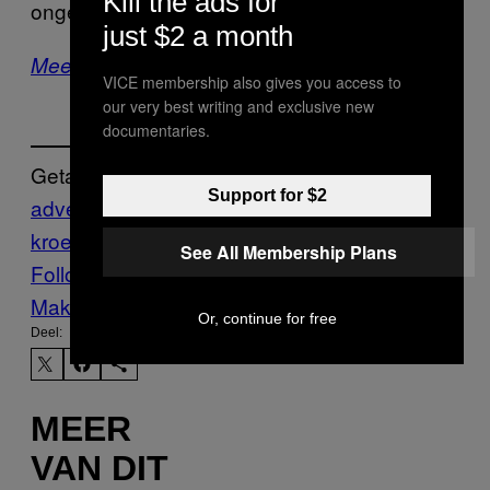
Kill the ads for
ongelofelijk cool zijn.
just $2 a month
Meer fonkelnieuw modenieuws
VICE membership also gives you access to
our very best writing and exclusive new
documentaries.
Getagd:
Support for $2
adventskalender
chloe sevigny
doutzen
kroes
Fashion
scheten
Vice Blog
See All Membership Plans
Follow Us On Discover
Make Us Preferred In Top Stories
Or, continue for free
Deel:
MEER
VAN DIT