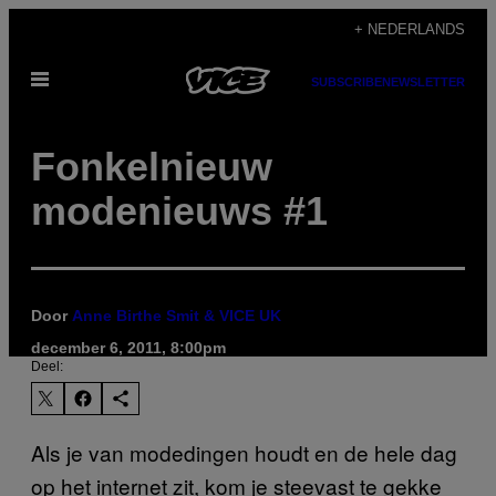
Ga
+ NEDERLANDS
naar
Open
de
SUBSCRIBE
NEWSLETTER
menu
inhoud
Fonkelnieuw
modenieuws #1
Door
Anne Birthe Smit & VICE UK
december 6, 2011, 8:00pm
Deel:
Als je van modedingen houdt en de hele dag
op het internet zit, kom je steevast te gekke