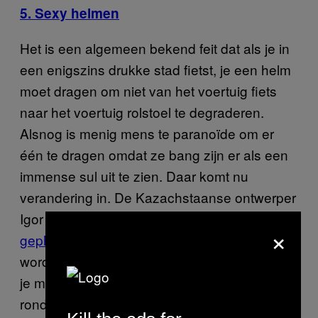
5. Sexy helmen
Het is een algemeen bekend feit dat als je in
een enigszins drukke stad fietst, je een helm
moet dragen om niet van het voertuig fiets
naar het voertuig rolstoel te degraderen.
Alsnog is menig mens te paranoïde om er
één te dragen omdat ze bang zijn er als een
immense sul uit te zien. Daar komt nu
verandering in. De Kazachstaanse ontwerper
Igor Mitin heeft een lading aan
×
gephotoshopte helmen
ontworpen. Hopelijk
worden deze snel in productie gebracht zodat
je met een gepiercde tepel op je hoofd kunt
rondfietsen, wat in principe gelijk staat aan