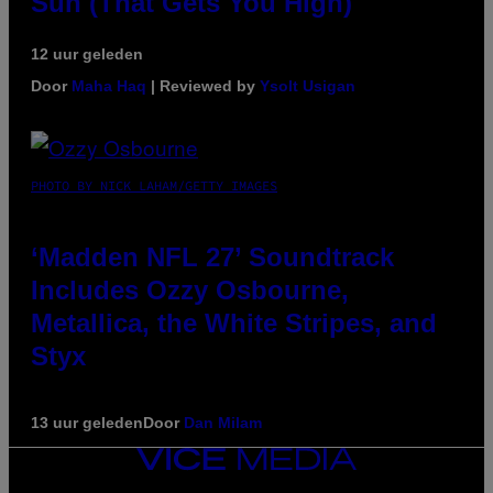
Sun (That Gets You High)
12 uur geleden
Door
Maha Haq
| Reviewed by
Ysolt Usigan
PHOTO BY NICK LAHAM/GETTY IMAGES
‘Madden NFL 27’ Soundtrack
Includes Ozzy Osbourne,
Metallica, the White Stripes, and
Styx
13 uur geleden
Door
Dan Milam
VICE
MEDIA