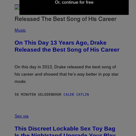
Or, continue for free
(
P
Music
H
O
On This Day 13 Years Ago, Drake
T
O
Released the Best Song of His Career
B
Y
G
A
On this day in 2013, Drake released the best song of
R
his career and showed that he’s way better in pop star
Y
G
mode.
E
R
S
58 MINUTEN GELEDEN
DOOR
CALEB CATLIN
H
O
F
S
F
A
Sex via
/
M
W
W
I
This Discreet Lockable Sex Toy Bag
A
R
T
E
Is the Nightstand Upgrade Your Play