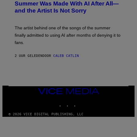
O
Summer Was Made With AI After All—
B
and the Artist Is Not Sorry
Y
T
I
M
The artist behind one of the songs of the summer
M
O
finally admitted to using AI after months of denying it to
S
fans.
E
N
F
2 UUR GELEDEN
DOOR
CALEB CATLIN
E
L
D
E
R
/
G
E
VICE
T
MEDIA
T
INSTAGRAM
TIKTOK
YOUTUBE
Y
I
M
© 2026 VICE DIGITAL PUBLISHING, LLC
A
G
E
S
)