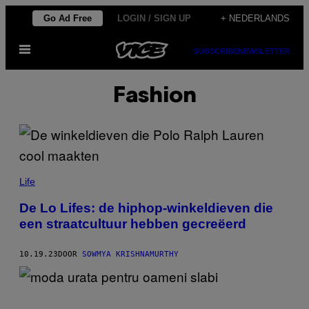
Ga
Go Ad Free
LOGIN / SIGN UP
+ NEDERLANDS
naar
Open
de
SUBSCRIBE
NEWSLETTER
menu
inhoud
Fashion
Life
De Lo Lifes: de hiphop-winkeldieven die
een straatcultuur hebben gecreëerd
10.19.23
DOOR
SOWMYA KRISHNAMURTHY