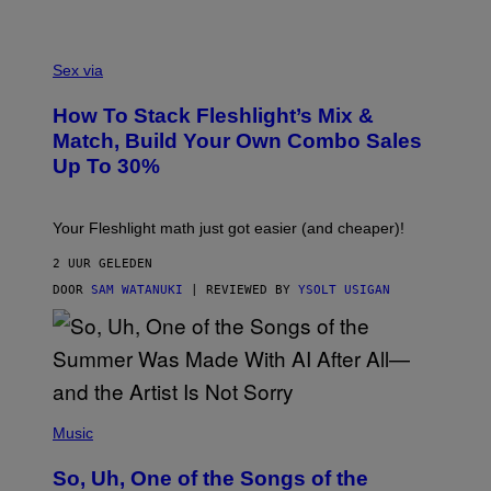
S
/
G
F
E
L
Sex via
T
E
T
S
Y
How To Stack Fleshlight’s Mix &
H
I
L
M
Match, Build Your Own Combo Sales
I
A
Up To 30%
G
G
H
E
T
S
Your Fleshlight math just got easier (and cheaper)!
2 UUR GELEDEN
DOOR
SAM WATANUKI
| REVIEWED BY
YSOLT USIGAN
(
P
Music
H
O
So, Uh, One of the Songs of the
T