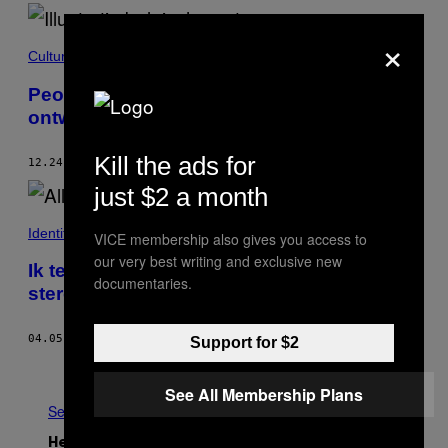
×
Culture
People of the Year 2019: Deze mode
ontwerpers drukten hun stempel op 2019
Kill the ads for
12.24.19
DOOR
ALYSSA LEPAGE
just $2 a month
Identiteit
VICE membership also gives you access to
our very best writing and exclusive new
Ik testte een week lang alle hardnekkige
documentaries.
stereotypes over millennials
04.05.18
DOOR
ZING TSJENG
Support for $2
Ouder
See All Membership Plans
See All
Het Laatste