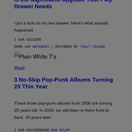
A
I
Drawer Needs
N
M
U
A
K
G
I
E
I put a lock on my sex drawer. Here’s what actually
F
)
O
happened.
R
V
2 UUR GELEDEN
I
C
DOOR
SAM WATANUKI
| REVIEWED BY
YSOLT USIGAN
E
P
H
Music
O
T
3 No-Skip Pop-Punk Albums Turning
O
B
20 This Year
Y
S
C
O
These three pop-punk albums from 2006 are turning
T
20 years old. In 2026, we still listen to them front to
T
G
back, 20 years later.
R
I
E
2 UUR GELEDEN
DOOR
DAN MILAM