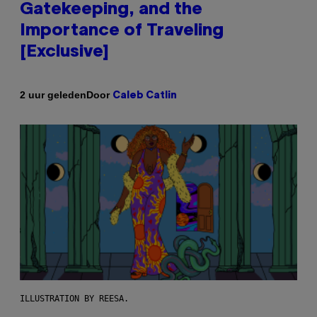
Gatekeeping, and the
Importance of Traveling
[Exclusive]
Door
2 uur geleden
Caleb Catlin
ILLUSTRATION BY REESA.