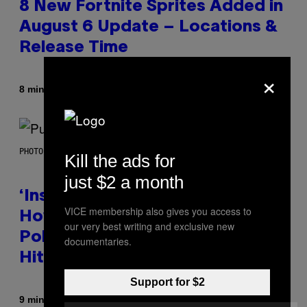
8 New Fortnite Sprites Added in
August 6 Update – Locations &
Release Time
×
Door
8 minuten geleden
Brent Koepp
PHOTO BY GIE KNAEPS/GETTY IMAGES
Kill the ads for
just $2 a month
‘Inspire Without Being Preachy’:
VICE membership also gives you access to
How a Breakup and Bush-Era
our very best writing and exclusive new
Politics Helped Create This L7
documentaries.
Hit
Support for $2
Door
9 minuten geleden
Stephen Andrew Galiher