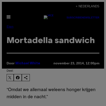
Ga
+ NEDERLANDS
naar
Open
de
SUBSCRIBE
NEWSLETTER
menu
inhoud
Eten
Mortadella sandwich
Door
november 23, 2014, 12:00pm
Michael White
Deel:
“Omdat we allemaal weleens honger krijgen
midden in de nacht.”