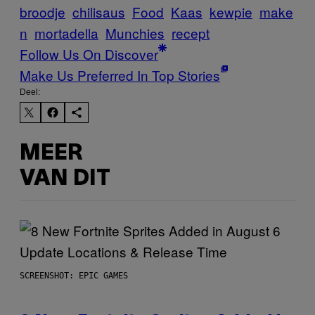
broodje
chilisaus
Food
Kaas
kewpie
make
n
mortadella
Munchies
recept
Follow Us On Discover
Make Us Preferred In Top Stories
Deel:
MEER
VAN DIT
SCREENSHOT: EPIC GAMES