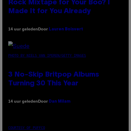
Rock Mixtape for Your Boo? I
Made It for You Already
Door
14 uur geleden
Lauren Boisvert
PHOTO BY NIELS VAN IPEREN/GETTY IMAGES
3 No-Skip Britpop Albums
Turning 30 This Year
Door
14 uur geleden
Dan Milam
COURTESY OF PUFFCO