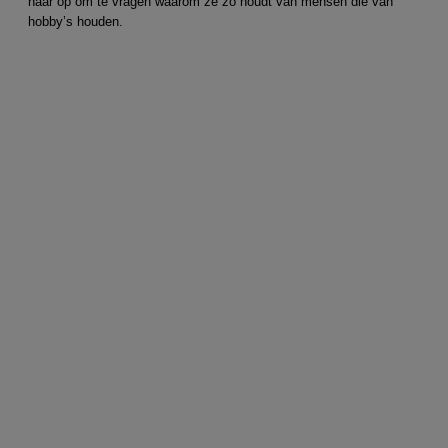
haar op om te vragen waarom ze zo houdt van mensen die van
hobby’s houden.