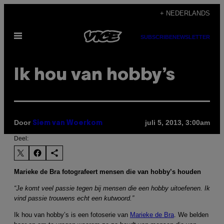
Ga
+ NEDERLANDS
naar
Open
de
SUBSCRIBE
NEWSLETTER
menu
inhoud
Ik hou van hobby’s
Door
juli 5, 2013, 3:00am
Siem van Woerkom
Deel:
Marieke de Bra fotografeert mensen die van hobby’s houden
“Je komt veel passie tegen bij mensen die een hobby uitoefenen. Ik
vind passie trouwens echt een kutwoord.”
Ik hou van hobby’s is een fotoserie van
Marieke de Bra
. We belden