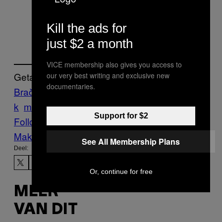
Hengstdijk heet, maar omdat het
lekker rustig is in Hengstdijk.
Kill the ads for
just $2 a month
VICE membership also gives you access to
Getagd:
our very best writing and exclusive new
documentaries.
Brač
de
Foto
Fotos
hobby
Hobbys
Houd
i
k
marieke
van
Vice Blog
Support for $2
Follow Us On Discover
Make Us Preferred In Top Stories
See All Membership Plans
Deel:
Or, continue for free
MEER
VAN DIT