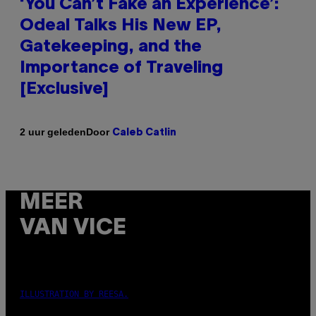
‘You Can’t Fake an Experience’:
Odeal Talks His New EP,
Gatekeeping, and the
Importance of Traveling
[Exclusive]
Door
2 uur geleden
Caleb Catlin
MEER
VAN VICE
ILLUSTRATION BY REESA.