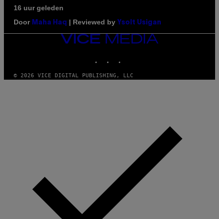
16 uur geleden
Door
| Reviewed by
Maha Haq
Ysolt Usigan
VICE
MEDIA
INSTAGRAM
TIKTOK
YOUTUBE
© 2026 VICE DIGITAL PUBLISHING, LLC