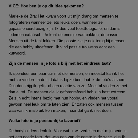
VICE: Hoe ben je op dit idee gekomen?
Marieke de Bra: Het kwam voort uit mijn drang om mensen te
fotograferen wanneer ze iets leuks doen, wanneer ze
gepassioneerd bezig zijn. Ik doe veel feestfotografie, en dan is
iedereen extatisch. Je kunt de energie vastpakken, de passie.
Mensen uit de tent lokken. Die passie zie je ook terug bij mensen
die een hobby uitoefenen. Ik vind passie trouwens echt een
kutwoord.
Zijn de mensen in je foto’s blij met het eindresultaat?
Ik spendeer een paar uur met die mensen, en meestal kan ik het
met ze vinden. In de tijd dat ik bij ze ben, laat ik de foto’s al zien.
Dus dan krijg ik gelijk al een reactie van ze. Meestal vinden ze het
dan al tof. De mensen die ik gefotografeerd heb zijn best extreem.
Ze zijn echt intens bezig met hun hobby, en vinden het vooral
gewoon heel leuk om te laten zien. Er zaten ook mensen tussen
waarvan ik misbruik kon maken, maar dat ga ik niet doen.
Welke foto is je persoonlijke favoriet?
De bodybuilders denk ik. Voor wat ik wil vertellen met mijn serie is
het een goede foto. Het was een van de eerste in de serie, dus ik