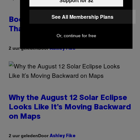
Support for $2
See All Membership Plans
Boomers Are Better at Foreplay
Than Gen Z, New Data Shows
Or, continue for free
Door
2 uur geleden
Ashley Fike
Why the August 12 Solar Eclipse
Looks Like It’s Moving Backward
on Maps
Door
2 uur geleden
Ashley Fike