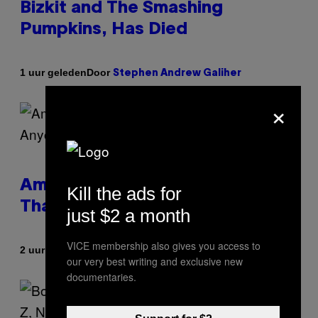
Bizkit and The Smashing
Pumpkins, Has Died
Door
1 uur geleden
Stephen Andrew Galiher
×
Americans Watch Porn Longer
Kill the ads for
Than Anyone Else, Survey Finds
just $2 a month
VICE membership also gives you access to
Door
2 uur geleden
Ashley Fike
our very best writing and exclusive new
documentaries.