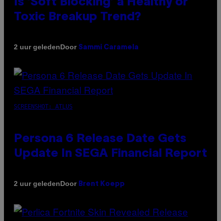
Is ‘Soft Blocking’ a Healthy or
Toxic Breakup Trend?
Door
2 uur geleden
Sammi Caramela
SCREENSHOT: ATLUS
Persona 6 Release Date Gets
Update In SEGA Financial Report
Door
2 uur geleden
Brent Koepp