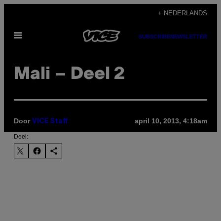
Ga
+ NEDERLANDS
naar
Open
de
SUBSCRIBE
NEWSLETTER
menu
inhoud
Mali – Deel 2
Door
april 10, 2013, 4:18am
VICE Staff
Deel: