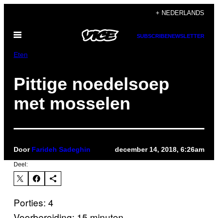
Ga
+ NEDERLANDS
naar
Open
de
SUBSCRIBE
NEWSLETTER
menu
inhoud
Eten
Pittige noedelsoep
met mosselen
Door
Farideh Sadeghin
december 14, 2018, 6:26am
Deel:
Porties: 4
Voorbereiding: 15 minuten