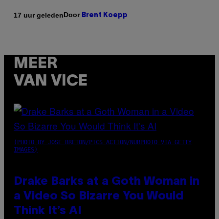
Door
17 uur geleden
Brent Koepp
MEER
VAN VICE
(PHOTO BY JOSE BRETON/PICS ACTION/NURPHOTO VIA GETTY
IMAGES)
Drake Barks at a Goth Woman in
a Video So Bizarre You Would
Think It’s AI