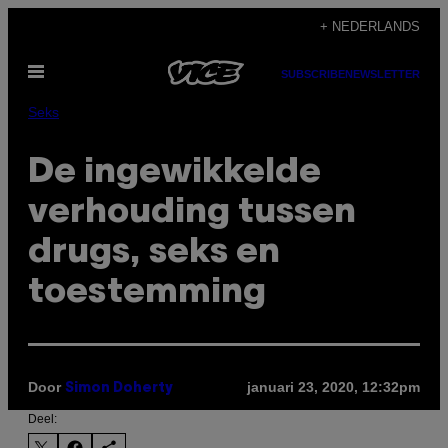
Ga
+ NEDERLANDS
naar
Open
de
SUBSCRIBE
NEWSLETTER
menu
inhoud
Seks
De ingewikkelde
verhouding tussen
drugs, seks en
toestemming
Door
januari 23, 2020, 12:32pm
Simon Doherty
Deel: