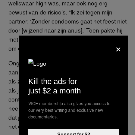
weliswaar high was, maar ook nog erg
bewust van de risico’s. “Ik zei tegen mijn
partner: ‘Zonder condooms gaat het feest niet
door [wijzend naar zijn anus].’ Toen pakte hij
met tegenzin een condoom, die ik voor hem
×
om deed.”
Ongeveer een vijfde van de deelnemers gaf
aan dat ze beter beslissingen kunnen nemen
als ze onder invloed zijn. “Ik zou zeggen dat
Kill the ads for
als je aan de
mdma
zit, je het beter onder
just $2 a month
controle hebt dan wanneer je bijvoorbeeld
VICE membership also gives you access to
heel kwaad bent,” zei een van hen. “Ik denk
our very best writing and exclusive new
dat je dan veel bewuster bent van wat je aan
documentaries.
het doen bent.”
Support for $2