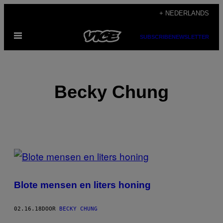
Ga
+ NEDERLANDS
naar
Open
de
SUBSCRIBE
NEWSLETTER
menu
inhoud
Becky Chung
POSTS
BY
Blote mensen en liters honing
THIS
AUTHOR
02.16.18
DOOR
BECKY CHUNG