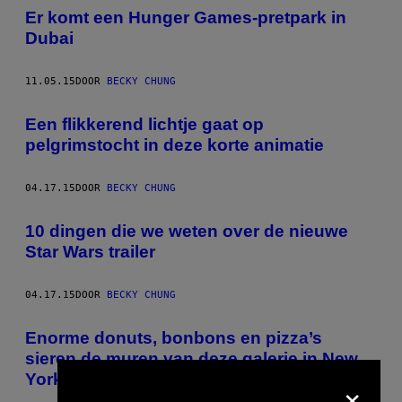
Er komt een Hunger Games-pretpark in
Dubai
11.05.15
DOOR
BECKY CHUNG
Een flikkerend lichtje gaat op
pelgrimstocht in deze korte animatie
04.17.15
DOOR
BECKY CHUNG
10 dingen die we weten over de nieuwe
Star Wars trailer
04.17.15
DOOR
BECKY CHUNG
Enorme donuts, bonbons en pizza’s
sieren de muren van deze galerie in New
×
York