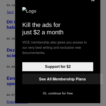
04.14.15
DOOR
BECKY CHUNG
Tech
Dit is de enige Apple Watch die je nodig
Kill the ads for
hebt
just $2 a month
04.10.15
DOOR
BECKY CHUNG
VICE membership also gives you access to
our very best writing and exclusive new
Deze timelapse laat zien wat een
documentaries.
sciencefictionstad Dubai eigenlijk is
Support for $2
04.09.15
DOOR
BECKY CHUNG
Een museum geeft kleurenblinden een
See All Membership Plans
speciale bril om kunst te ervaren
Or, continue for free
04.07.15
DOOR
BECKY CHUNG
Entertainment