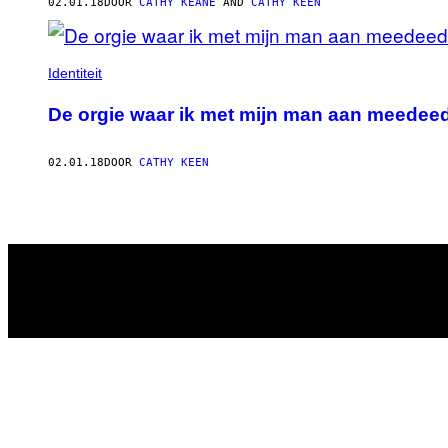
AUTHOR
02.01.18
DOOR
CATHY KEANE
AND
CATHY KEEN
Identiteit
De orgie waar ik met mijn man aan meedeed
02.01.18
DOOR
CATHY KEEN