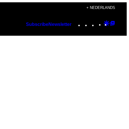
+ NEDERLANDS
Instagram
TikTok
YouTube
Google
Googl
Subscribe
Newsletter
Discover
Top
Posts