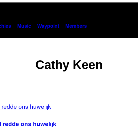
hies
Music
Waypoint
Members
Cathy Keen
 redde ons huwelijk