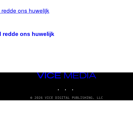
 redde ons huwelijk
VICE
MEDIA
INSTAGRAM
TIKTOK
YOUTUBE
© 2026 VICE DIGITAL PUBLISHING, LLC