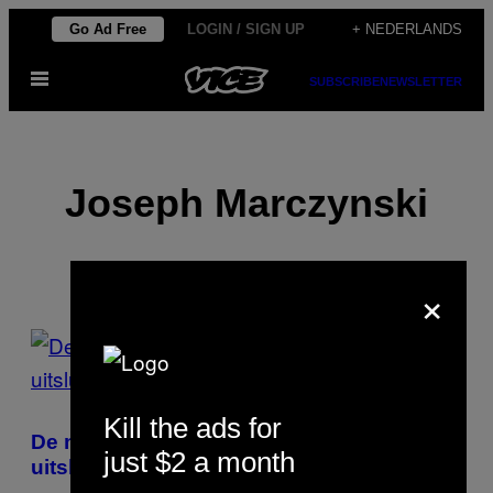
Ga
Go Ad Free
LOGIN / SIGN UP
+ NEDERLANDS
naar
Open
de
SUBSCRIBE
NEWSLETTER
menu
inhoud
Joseph Marczynski
×
POSTS
BY
THIS
Kill the ads for
De mensen die in de nucleaire
just $2 a month
AUTHOR
uitsluitingszone van Tsjernobyl wonen