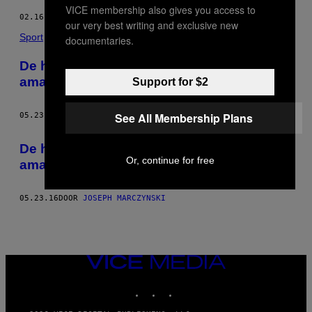
VICE membership also gives you access to
02.16.17
DOOR
JOSEPH MARCZYNSKI
our very best writing and exclusive new
Sport
documentaries.
De heftigste rivaliteit in het Engelse
amateurvoetbal
Support for $2
See All Membership Plans
05.23.16
DOOR
JOSEPH MARCZYNSKI
De heftigste rivaliteit in het Engelse
Or, continue for free
amateurvoetbal
05.23.16
DOOR
JOSEPH MARCZYNSKI
VICE
MEDIA
INSTAGRAM
TIKTOK
YOUTUBE