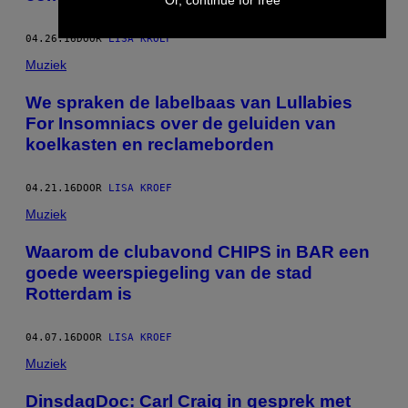
04.26.16
DOOR
LISA KROEF
Muziek
We spraken de labelbaas van Lullabies
For Insomniacs over de geluiden van
koelkasten en reclameborden
04.21.16
DOOR
LISA KROEF
Muziek
Waarom de clubavond CHIPS in BAR een
goede weerspiegeling van de stad
Rotterdam is
04.07.16
DOOR
LISA KROEF
Muziek
​DinsdagDoc: Carl Craig in gesprek met