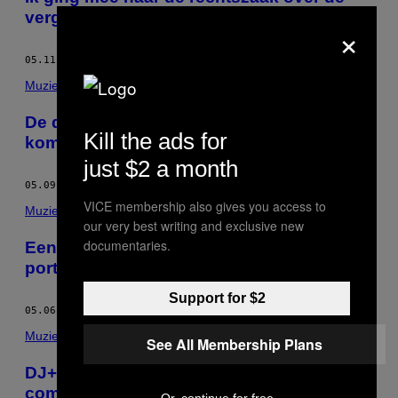
vergunning voor Park am See
×
05.11.16
DOOR
LISA KROEF
Muziek
De debuut-EP ‘Black Sea’ van Ice Viper
Kill the ads for
komt bijna uit
just $2 a month
05.09.16
DOOR
LISA KROEF
VICE membership also gives you access to
Muziek
our very best writing and exclusive new
documentaries.
Een avond aan de deur met Herman, de
portier van de Cruquiusgilde
Support for $2
05.06.16
DOOR
LISA KROEF
Muziek
See All Membership Plans
​DJ+ vertelt hoe hij zijn werk als ontwerper
combineert met platen draaien
Or, continue for free