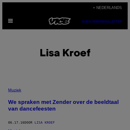
Ga
+ NEDERLANDS
naar
Open
de
SUBSCRIBE
NEWSLETTER
menu
inhoud
Lisa Kroef
POSTS
Muziek
BY
We spraken met Zender over de beeldtaal
van dancefeesten
THIS
AUTHOR
06.17.16
DOOR
LISA KROEF