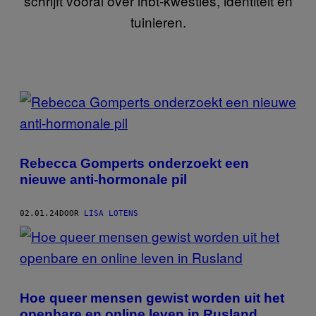
schrijft vooral over lhbt-kwesties, identiteit en
tuinieren.
POSTS
BY
THIS
Rebecca Gomperts onderzoekt een
AUTHOR
nieuwe anti-hormonale pil
02.01.24
DOOR
LISA LOTENS
Hoe queer mensen gewist worden uit het
openbare en online leven in Rusland