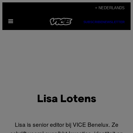
Ga
+ NEDERLANDS
naar
Open
de
SUBSCRIBE
NEWSLETTER
menu
inhoud
Lisa Lotens
Lisa is senior editor bij VICE Benelux. Ze