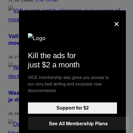
11.16.23
DOOR
LISA LOTENS
×
Valt er nog wat te stemmen over wonen of
moet de koevoet weer uit ’t vet?
Kill the ads for
10.27.23
DOOR
LISA LOTENS
just $2 a month
VICE membership also gives you access to
our very best writing and exclusive new
documentaries.
Waarom jij meer politieke macht hebt dan
je denkt
Support for $2
10.24.23
DOOR
LISA LOTENS
See All Membership Plans