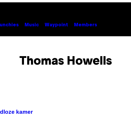
unchies
Music
Waypoint
Members
Thomas Howells
uidloze kamer