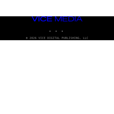
VICE
MEDIA
INSTAGRAM
TIKTOK
YOUTUBE
© 2026 VICE DIGITAL PUBLISHING, LLC