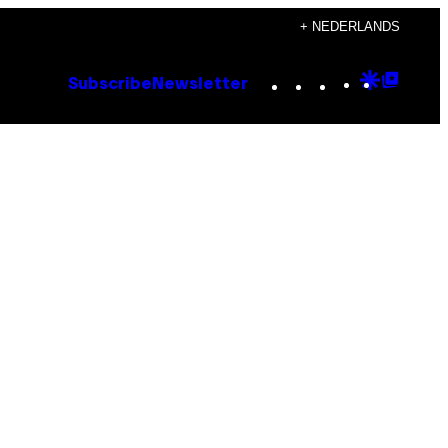
+ NEDERLANDS
Instagram
TikTok
YouTube
Google
Goog
Subscribe
Newsletter
Discove
Top
Posts