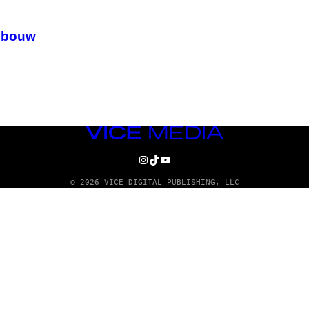
gebouw
VICE
MEDIA
INSTAGRAM
TIKTOK
YOUTUBE
© 2026 VICE DIGITAL PUBLISHING, LLC