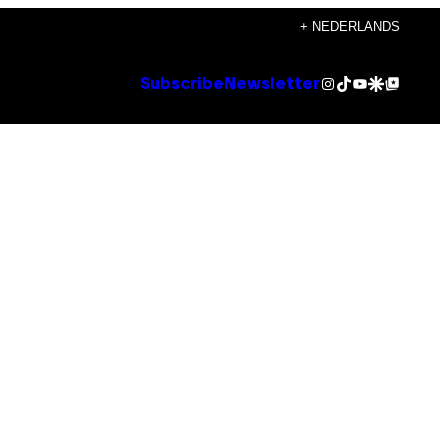
+ NEDERLANDS
Instagram
TikTok
YouTube
Google Discover
Google Top Posts
Subscribe
Newsletter