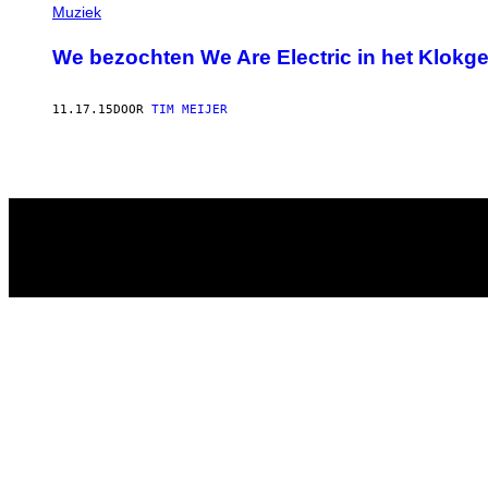
AUTHOR
Muziek
We bezochten We Are Electric in het Klok
11.17.15
DOOR
TIM MEIJER