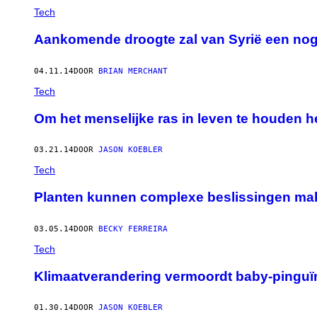
Tech
Aankomende droogte zal van Syrië een nog
04.11.14
DOOR
BRIAN MERCHANT
Tech
Om het menselijke ras in leven te houden 
03.21.14
DOOR
JASON KOEBLER
Tech
Planten kunnen complexe beslissingen ma
03.05.14
DOOR
BECKY FERREIRA
Tech
Klimaatverandering vermoordt baby-pinguï
01.30.14
DOOR
JASON KOEBLER