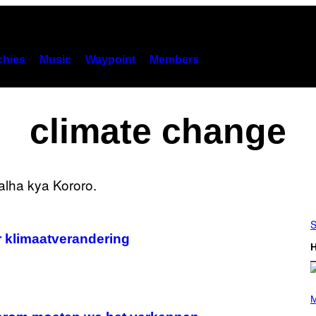
hies
Music
Waypoint
Members
climate change
S
or klimaatverandering
H
P
H
M
O