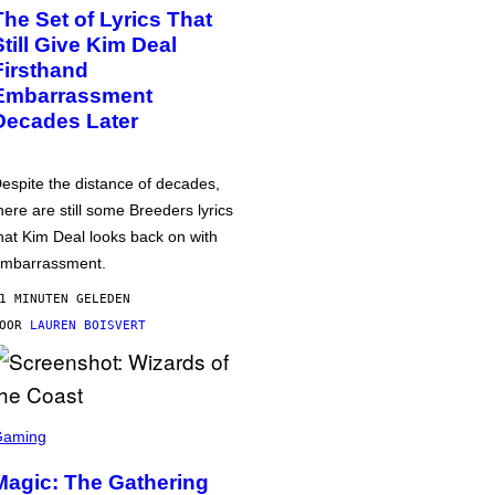
The Set of Lyrics That
Still Give Kim Deal
Firsthand
Embarrassment
Decades Later
espite the distance of decades,
here are still some Breeders lyrics
hat Kim Deal looks back on with
mbarrassment.
1 MINUTEN GELEDEN
DOOR
LAUREN BOISVERT
Gaming
Magic: The Gathering