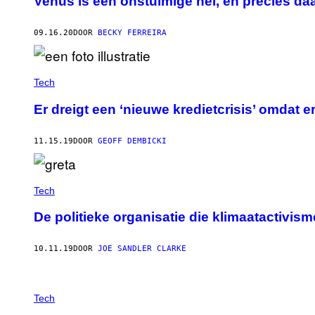
Venus is een onstuimige hel, en precies d
09.16.20
DOOR
BECKY FERREIRA
Tech
Er dreigt een ‘nieuwe kredietcrisis’ omdat 
11.15.19
DOOR
GEOFF DEMBICKI
Tech
De politieke organisatie die klimaatactivism
10.11.19
DOOR
JOE SANDLER CLARKE
Tech