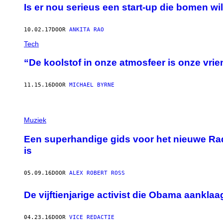
Is er nou serieus een start-up die bomen 
10.02.17
DOOR
ANKITA RAO
Tech
“De koolstof in onze atmosfeer is onze vri
11.15.16
DOOR
MICHAEL BYRNE
Muziek
Een superhandige gids voor het nieuwe Ra
is
05.09.16
DOOR
ALEX ROBERT ROSS
De vijftienjarige activist die Obama aankla
04.23.16
DOOR
VICE REDACTIE