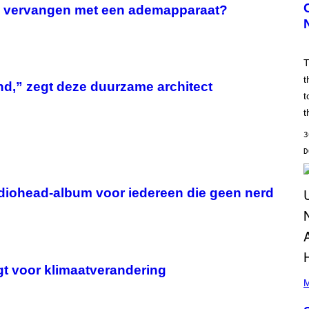
N
wil vervangen met een ademapparaat?
S
H
O
T
:
T
W
I
t
end,” zegt deze duurzame architect
Z
t
A
R
t
D
S
3
O
F
T
H
E
C
diohead-album voor iedereen die geen nerd
O
A
S
T
agt voor klimaatverandering
P
H
M
O
T