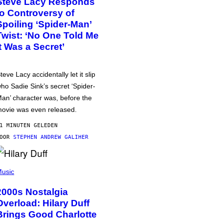
Steve Lacy Responds
to Controversy of
Spoiling ‘Spider-Man’
Twist: ‘No One Told Me
It Was a Secret’
teve Lacy accidentally let it slip
ho Sadie Sink’s secret ‘Spider-
an’ character was, before the
ovie was even released.
1 MINUTEN GELEDEN
DOOR
STEPHEN ANDREW GALIHER
usic
2000s Nostalgia
Overload: Hilary Duff
Brings Good Charlotte