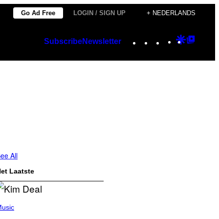
Go Ad Free
LOGIN / SIGN UP
+ NEDERLANDS
Instagram
TikTok
YouTube
Google
Googl
Subscribe
Newsletter
Discover
Top
Posts
ee All
et Laatste
usic