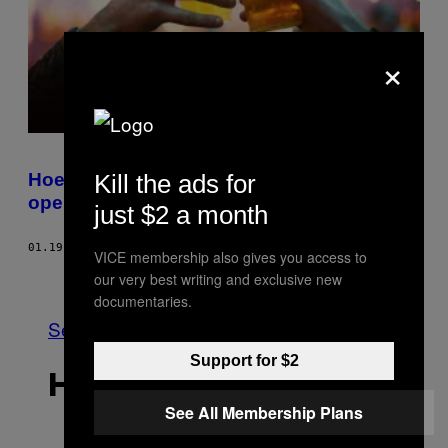
×
Hoe meer hetero’s drinken, hoe meer ze
Kill the ads for
openstaan voor homoseksuele seks
just $2 a month
01.19.18
DOOR
JUSTIN LEHMILLER, PHD
VICE membership also gives you access to
Ouder
our very best writing and exclusive new
documentaries.
See All
Support for $2
HET LAATSTE
See All Membership Plans