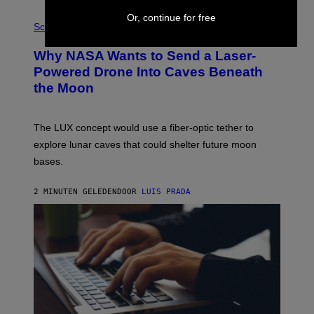
P
Or, continue for free
H
Science
O
T
Why NASA Wants to Send a Laser-
O
:
Powered Drone Into Caves Beneath
N
the Moon
A
S
A
;
The LUX concept would use a fiber-optic tether to
D
R
explore lunar caves that could shelter future moon
P
bases.
I
X
E
2 MINUTEN GELEDEN
DOOR
LUIS PRADA
L
/
G
E
T
T
Y
I
M
A
G
E