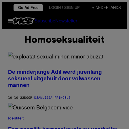
Ga
Go Ad Free
LOGIN / SIGN UP
+ NEDERLANDS
naar
Open
Subscribe
Newsletter
de
menu
inhoud
Homoseksualiteit
De minderjarige Adil werd jarenlang
seksueel uitgebuit door volwassen
mannen
10.10.22
DOOR
DJANLISSA PRINGELS
Identiteit