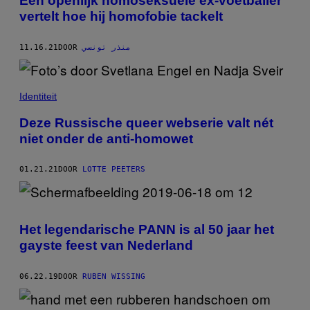
Een openlijk homoseksuele ex-voetballer
vertelt hoe hij homofobie tackelt
11.16.21
DOOR
منذر تونسي
Identiteit
Deze Russische queer webserie valt nét
niet onder de anti-homowet
01.21.21
DOOR
LOTTE PEETERS
Het legendarische PANN is al 50 jaar het
gayste feest van Nederland
06.22.19
DOOR
RUBEN WISSING