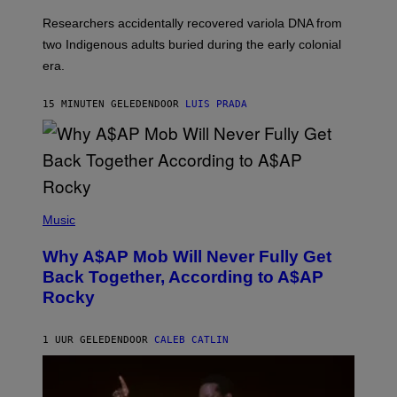
G
O
Researchers accidentally recovered variola DNA from
E
L
S
D
two Indigenous adults buried during the early colonial
E
era.
R
C
H
15 MINUTEN GELEDEN
DOOR
LUIS PRADA
I
L
E
A
N
M
U
M
(
M
P
Music
Y
H
T
O
H
Why A$AP Mob Will Never Fully Get
T
A
O
Back Together, According to A$AP
N
B
T
Rocky
Y
H
N
O
O
S
A
1 UUR GELEDEN
DOOR
CALEB CATLIN
E
M
I
G
N
A
Q
L