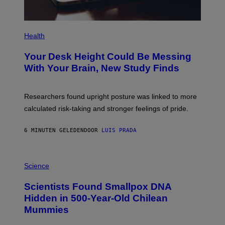
S
P
H
Health
O
T
Your Desk Height Could Be Messing
O
:
With Your Brain, New Study Finds
B
A
T
U
Researchers found upright posture was linked to more
H
calculated risk-taking and stronger feelings of pride.
A
N
T
6 MINUTEN GELEDEN
DOOR
LUIS PRADA
O
K
E
R
A
/
M
Science
G
U
E
C
Scientists Found Smallpox DNA
T
H
T
,
Hidden in 500-Year-Old Chilean
Y
M
I
Mummies
U
M
C
A
H