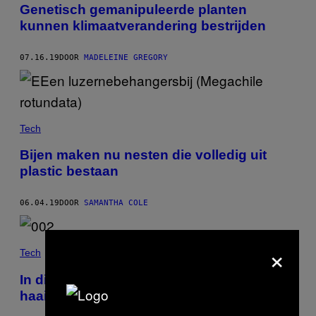
Genetisch gemanipuleerde planten
kunnen klimaatverandering bestrijden
07.16.19
DOOR
MADELEINE GREGORY
Tech
Bijen maken nu nesten die volledig uit
plastic bestaan
06.04.19
DOOR
SAMANTHA COLE
×
Tech
In dit verlaten dierenpark ligt een enorme
haai te rotten