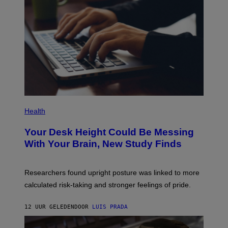
G
E
T
T
Y
I
M
A
G
E
S
P
H
Health
O
T
Your Desk Height Could Be Messing
O
:
With Your Brain, New Study Finds
B
A
T
U
Researchers found upright posture was linked to more
H
calculated risk-taking and stronger feelings of pride.
A
N
T
12 UUR GELEDEN
DOOR
LUIS PRADA
O
K
E