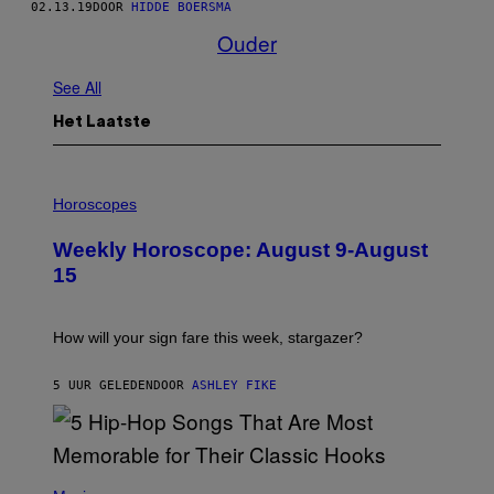
02.13.19
DOOR
HIDDE BOERSMA
Ouder
See All
Het Laatste
I
L
Horoscopes
L
U
Weekly Horoscope: August 9-August
S
T
15
R
A
T
I
How will your sign fare this week, stargazer?
O
N
B
5 UUR GELEDEN
DOOR
ASHLEY FIKE
Y
R
E
E
S
(
A
P