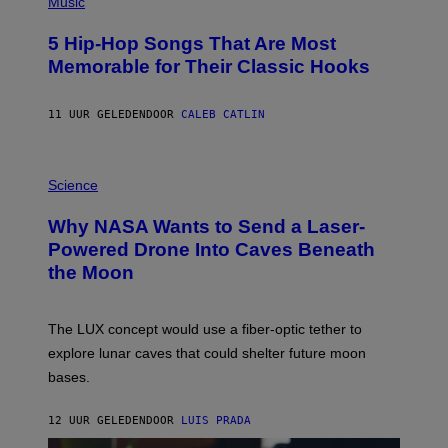
Music
H
O
5 Hip-Hop Songs That Are Most
T
O
Memorable for Their Classic Hooks
B
Y
S
11 UUR GELEDEN
DOOR
CALEB CATLIN
T
E
V
E
P
G
H
Science
R
O
A
T
Why NASA Wants to Send a Laser-
N
O
I
:
Powered Drone Into Caves Beneath
T
N
the Moon
Z
A
/
S
W
A
I
;
The LUX concept would use a fiber-optic tether to
R
D
E
R
explore lunar caves that could shelter future moon
I
P
M
bases.
I
A
X
G
E
E
12 UUR GELEDEN
DOOR
LUIS PRADA
L
)
/