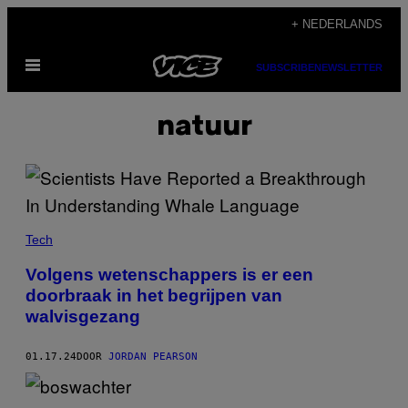
Ga
+ NEDERLANDS
naar
Open
de
SUBSCRIBE
NEWSLETTER
menu
inhoud
natuur
Tech
Volgens wetenschappers is er een
doorbraak in het begrijpen van
walvisgezang
01.17.24
DOOR
JORDAN PEARSON