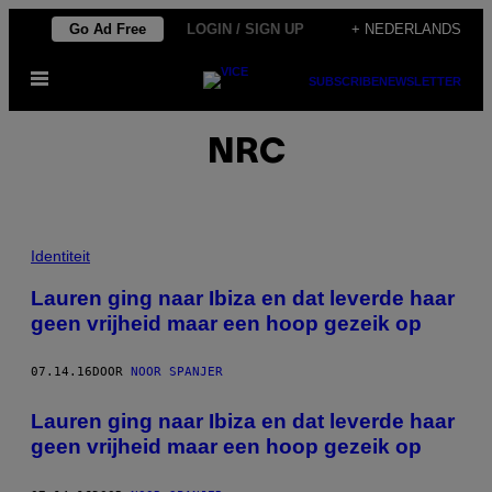
Ga
Go Ad Free
LOGIN / SIGN UP
+ NEDERLANDS
naar
Open
de
SUBSCRIBE
NEWSLETTER
menu
inhoud
NRC
Identiteit
Lauren ging naar Ibiza en dat leverde haar
geen vrijheid maar een hoop gezeik op
07.14.16
DOOR
NOOR SPANJER
Lauren ging naar Ibiza en dat leverde haar
geen vrijheid maar een hoop gezeik op