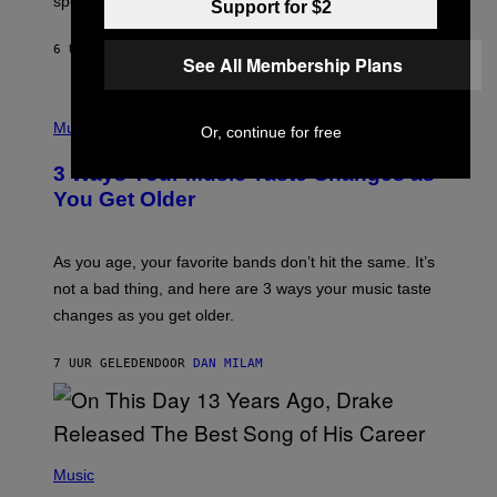
speaking my language.
O
Support for $2
P
A
6 UUR GELEDEN
DOOR
LAUREN BOISVERT
N
See All Membership Plans
U
C
C
P
I
H
Music
Or, continue for free
–
O
C
T
O
3 Ways Your Music Taste Changes as
O
R
I
You Get Older
B
L
I
L
S
U
/
S
As you age, your favorite bands don’t hit the same. It’s
C
T
O
not a bad thing, and here are 3 ways your music taste
R
R
A
changes as you get older.
B
T
I
I
S
O
7 UUR GELEDEN
DOOR
DAN MILAM
V
N
I
B
A
Y
G
I
E
A
T
(
N
T
P
Music
W
Y
H
A