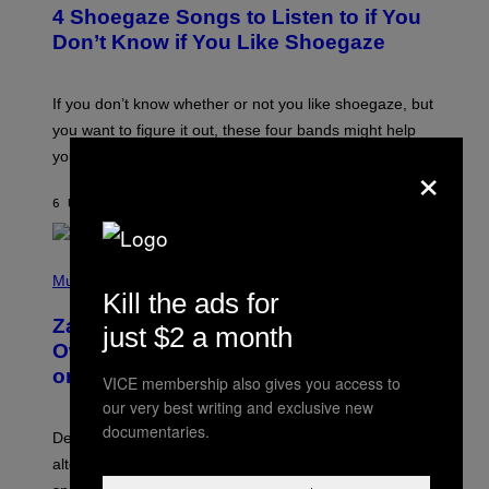
T
4 Shoegaze Songs to Listen to if You
O
B
Don’t Know if You Like Shoegaze
Y
S
C
O
If you don’t know whether or not you like shoegaze, but
T
you want to figure it out, these four bands might help
T
L
you decide.
×
E
G
A
6 UUR GELEDEN
DOOR
STEPHEN ANDREW GALIHER
T
O
/
(
G
P
Music
E
H
Kill the ads for
T
O
T
Zachary Cole Smith Wants a Publicly
T
just $2 a month
Y
O
I
Owned Music Streaming Library Built
B
M
on Spotify’s Dismantled Bones
Y
A
VICE membership also gives you access to
R
G
our very best writing and exclusive new
O
E
B
S
documentaries.
Determined assurance that there is, in fact, an
E
R
alternative to capitalism? Zachary Cole Smith is
T