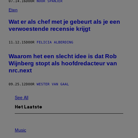
07.14.16
DOOR
NOOR SPANJER
Eten
Wat er als chef met je gebeurt als je een
verwoestende recensie krijgt
11.12.15
DOOR
FELICIA ALBERDING
Waarom het een slecht idee is dat Rob
Wijnberg stopt als hoofdredacteur van
nrc.next
09.25.12
DOOR
WESTER VAN GAAL
See All
Het Laatste
P
H
Music
O