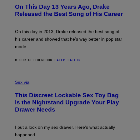
I
O
L
On This Day 13 Years Ago, Drake
M
T
D
A
O
I
Released the Best Song of His Career
G
B
E
E
Y
/
S
G
G
)
A
E
On this day in 2013, Drake released the best song of
R
T
his career and showed that he’s way better in pop star
Y
T
G
Y
mode.
E
I
R
M
S
A
8 UUR GELEDEN
DOOR
CALEB CATLIN
H
G
O
E
F
S
S
F
A
Sex via
/
M
W
W
I
This Discreet Lockable Sex Toy Bag
A
R
T
E
Is the Nightstand Upgrade Your Play
A
I
Drawer Needs
N
M
U
A
K
G
I
E
I put a lock on my sex drawer. Here’s what actually
F
)
O
happened.
R