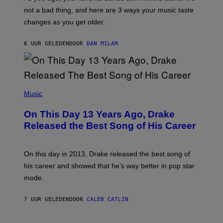
C
T
O
not a bad thing, and here are 3 ways your music taste
R
R
A
changes as you get older.
B
T
I
I
S
O
6 UUR GELEDEN
DOOR
DAN MILAM
V
N
I
B
A
Y
G
I
E
A
T
(
N
T
P
Music
W
Y
H
A
I
O
L
On This Day 13 Years Ago, Drake
M
T
D
A
O
I
Released the Best Song of His Career
G
B
E
E
Y
/
S
G
G
)
A
E
On this day in 2013, Drake released the best song of
R
T
his career and showed that he’s way better in pop star
Y
T
G
Y
mode.
E
I
R
M
S
A
7 UUR GELEDEN
DOOR
CALEB CATLIN
H
G
O
E
F
S