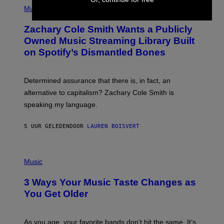
G
P
Music
E
H
T
O
T
Zachary Cole Smith Wants a Publicly
T
Y
O
I
Owned Music Streaming Library Built
B
M
on Spotify’s Dismantled Bones
Y
A
R
G
O
E
B
S
Determined assurance that there is, in fact, an
E
R
alternative to capitalism? Zachary Cole Smith is
T
speaking my language.
O
P
A
5 UUR GELEDEN
DOOR
LAUREN BOISVERT
N
U
C
C
P
I
H
Music
–
O
C
T
O
3 Ways Your Music Taste Changes as
O
R
I
You Get Older
B
L
I
L
S
U
/
S
As you age, your favorite bands don’t hit the same. It’s