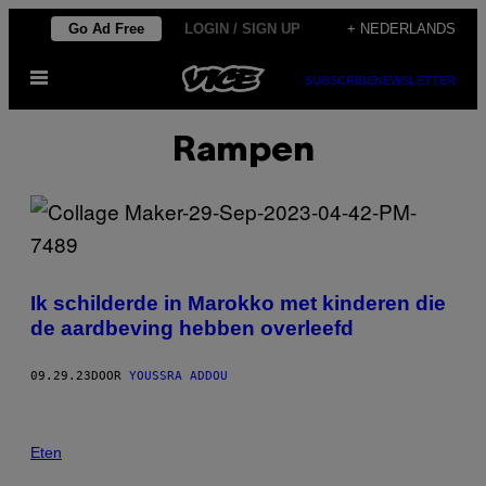
Ga
Go Ad Free
LOGIN / SIGN UP
+ NEDERLANDS
naar
Open
de
SUBSCRIBE
NEWSLETTER
menu
inhoud
Rampen
Ik schilderde in Marokko met kinderen die
de aardbeving hebben overleefd
09.29.23
DOOR
YOUSSRA ADDOU
Eten