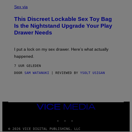
S
F
A
Sex via
/
M
W
W
I
This Discreet Lockable Sex Toy Bag
A
R
T
E
Is the Nightstand Upgrade Your Play
A
I
Drawer Needs
N
M
U
A
K
G
I
E
I put a lock on my sex drawer. Here’s what actually
F
)
O
happened.
R
V
7 UUR GELEDEN
I
C
DOOR
SAM WATANUKI
| REVIEWED BY
YSOLT USIGAN
E
VICE
MEDIA
INSTAGRAM
TIKTOK
YOUTUBE
© 2026 VICE DIGITAL PUBLISHING, LLC