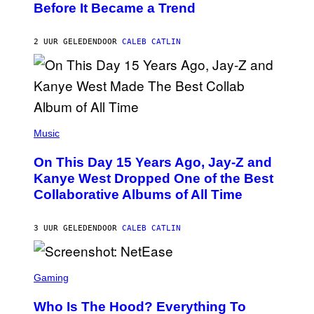
G
Before It Became a Trend
Y
E
C
S
H
R
2 UUR GELEDEN
DOOR
CALEB CATLIN
I
S
T
O
P
H
E
(
R
P
Music
P
H
O
O
L
On This Day 15 Years Ago, Jay-Z and
T
K
O
Kanye West Dropped One of the Best
/
B
N
Collaborative Albums of All Time
Y
B
D
C
A
U
N
3 UUR GELEDEN
DOOR
CALEB CATLIN
P
I
H
E
O
L
T
S
B
O
C
Gaming
O
B
R
C
A
E
Z
N
Who Is The Hood? Everything To
E
A
K