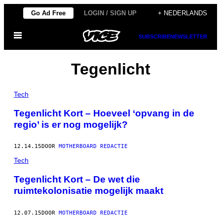
Ga
Go Ad Free
LOGIN / SIGN UP
+ NEDERLANDS
naar
Open
de
SUBSCRIBE
NEWSLETTER
menu
inhoud
Tegenlicht
Tech
Tegenlicht Kort – Hoeveel ‘opvang in de
regio’ is er nog mogelijk?
12.14.15
DOOR
MOTHERBOARD REDACTIE
Tech
Tegenlicht Kort – De wet die
ruimtekolonisatie mogelijk maakt
12.07.15
DOOR
MOTHERBOARD REDACTIE