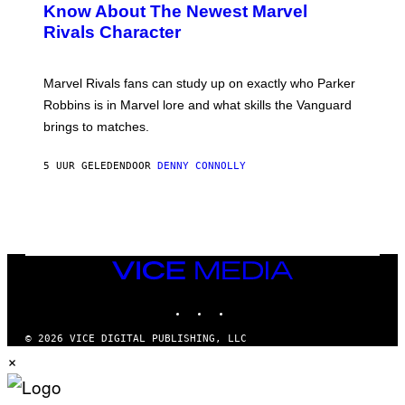
N
Know About The Newest Marvel
R
/
S
S
N
Rivals Character
H
K
B
O
I
C
T
/
U
:
G
N
Marvel Rivals fans can study up on exactly who Parker
N
E
I
E
T
Robbins is in Marvel lore and what skills the Vanguard
V
T
T
E
brings to matches.
E
Y
R
A
I
S
S
M
A
5 UUR GELEDEN
DOOR
DENNY CONNOLLY
E
A
L
G
V
E
I
S
A
F
G
O
E
R
T
V
VICE
T
E
MEDIA
Y
V
I
INSTAGRAM
TIKTOK
YOUTUBE
O
M
)
A
G
© 2026 VICE DIGITAL PUBLISHING, LLC
E
×
S
)