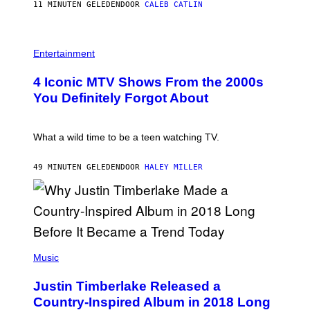
11 MINUTEN GELEDEN
DOOR
CALEB CATLIN
B
E
T
R
P
O
H
Entertainment
B
O
E
T
4 Iconic MTV Shows From the 2000s
R
O
T
:
You Definitely Forgot About
S
P
/
E
R
T
E
E
What a wild time to be a teen watching TV.
D
R
F
K
E
R
49 MINUTEN GELEDEN
DOOR
HALEY MILLER
R
A
N
M
S
E
)
R
/
G
E
(
T
P
Music
T
H
Y
O
I
Justin Timberlake Released a
T
M
O
Country-Inspired Album in 2018 Long
A
B