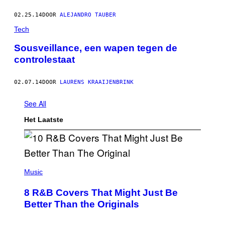
02.25.14
DOOR
ALEJANDRO TAUBER
Tech
Sousveillance, een wapen tegen de
controlestaat
02.07.14
DOOR
LAURENS KRAAIJENBRINK
See All
Het Laatste
(
P
Music
H
O
8 R&B Covers That Might Just Be
T
O
Better Than the Originals
B
Y
E