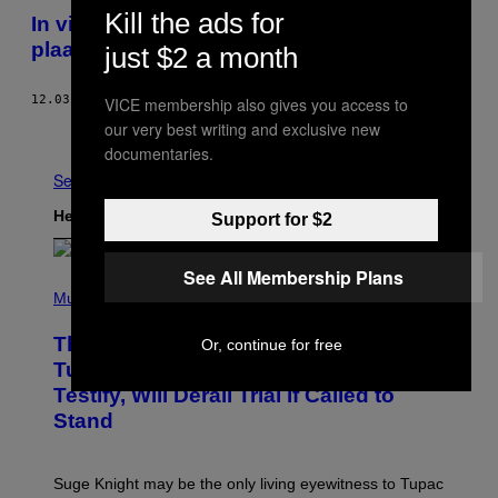
Kill the ads for
In virtual reality kom je in Tsjernobyl op
plaatsen waar je normaal nooit komt
just $2 a month
12.03.15
DOOR
BECKY FERREIRA
VICE membership also gives you access to
our very best writing and exclusive new
Ouder
documentaries.
See All
Het Laatste
Support for $2
See All Membership Plans
(
P
Music
H
O
The Only Living Eyewitness to
Or, continue for free
T
O
Tupac’s 1996 Murder Still Refuses to
B
Testify, Will Derail Trial if Called to
Y
D
Stand
I
M
I
T
Suge Knight may be the only living eyewitness to Tupac
R