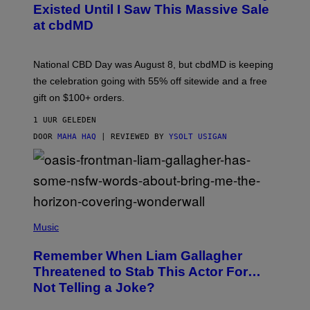
E
Existed Until I Saw This Massive Sale
S
at cbdMD
Y
O
F
C
National CBD Day was August 8, but cbdMD is keeping
B
D
the celebration going with 55% off sitewide and a free
M
gift on $100+ orders.
D
1 UUR GELEDEN
DOOR
MAHA HAQ
| REVIEWED BY
YSOLT USIGAN
P
H
Music
O
T
Remember When Liam Gallagher
O
B
Threatened to Stab This Actor For…
Y
Not Telling a Joke?
D
A
V