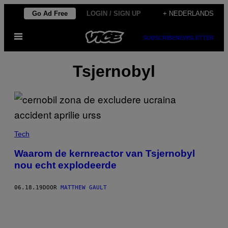
Ga
Go Ad Free
LOGIN / SIGN UP
+ NEDERLANDS
naar
Open
de
SUBSCRIBE
NEWSLETTER
menu
inhoud
Tsjernobyl
Tech
Waarom de kernreactor van Tsjernobyl
nou echt explodeerde
06.18.19
DOOR
MATTHEW GAULT