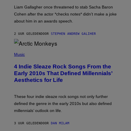
E
Liam Gallagher once threatened to stab Sacha Baron
S
I
Cohen after the actor *checks notes* didn’t make a joke
M
about him in an awards speech.
P
S
O
2 UUR GELEDEN
DOOR
STEPHEN ANDREW GALIHER
N
/
W
I
P
R
H
Music
E
O
I
T
M
4 Indie Sleaze Rock Songs From the
O
A
B
Early 2010s That Defined Millennials’
G
Y
E
Aesthetics for Life
F
/
I
G
L
E
M
T
These four indie sleaze rock songs not only further
M
T
A
defined the genre in the early 2010s but also defined
Y
G
I
millennials’ outlook on life.
I
M
C
A
.
G
3 UUR GELEDEN
DOOR
DAN MILAM
C
E
O