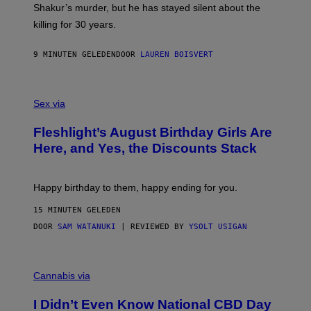
Shakur’s murder, but he has stayed silent about the
I
O
killing for 30 years.
S
K
A
9 MINUTEN GELEDEN
DOOR
LAUREN BOISVERT
M
B
O
F
U
L
R
Sex via
E
I
S
S
Fleshlight’s August Birthday Girls Are
H
/
L
W
Here, and Yes, the Discounts Stack
I
I
G
R
H
E
T
I
Happy birthday to them, happy ending for you.
M
A
15 MINUTEN GELEDEN
G
DOOR
SAM WATANUKI
| REVIEWED BY
YSOLT USIGAN
E
)
C
O
Cannabis via
U
R
I Didn’t Even Know National CBD Day
T