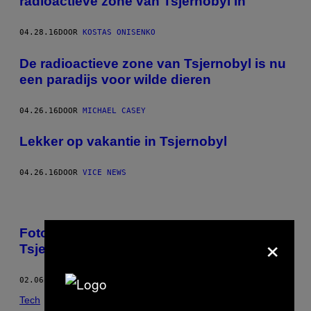
radioactieve zone van Tsjernobyl in
04.28.16
DOOR
KOSTAS ONISENKO
De radioactieve zone van Tsjernobyl is nu
een paradijs voor wilde dieren
04.26.16
DOOR
MICHAEL CASEY
Lekker op vakantie in Tsjernobyl
04.26.16
DOOR
VICE NEWS
Foto’s van de inrichtingen voor
×
Tsjernobyl-slachtoffers in Wit-Rusland
02.06.16
DOOR
TOM USHER, FOTO'S DOOR ​JADWIGA BRONTE
Tech