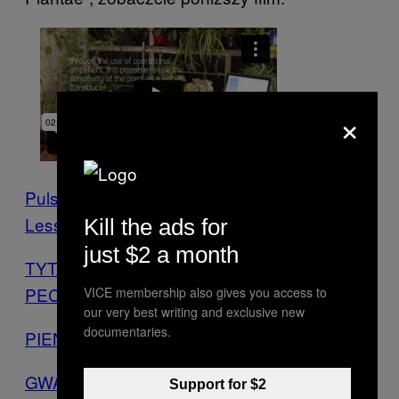
×
Pulsu(m) Plantae _ project presentation
from
LessNullVoid
on
Vimeo
.
Kill the ads for
just $2 a month
TYTAN SKOPIE DUPĘ TWOJEMU
PECETOWI
VICE membership also gives you access to
our very best writing and exclusive new
documentaries.
PIENIĄDZE ZABIJAJĄ OD ŚRODKA
GWAŁCĘ, TORTURUJĘ I JESTEM RASISTĄ
Support for $2