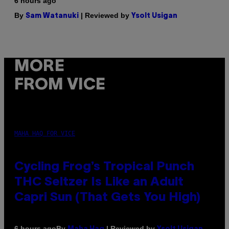
6 hours ago
By
| Reviewed by
Sam Watanuki
Ysolt Usigan
MORE
FROM VICE
MAHA HAQ FOR VICE
Cycling Frog’s Tropical Punch
THC Seltzer Is Like an Adult
Capri Sun (That Gets You High)
By
| Reviewed by
6 hours ago