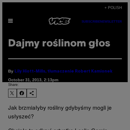
Skip
+ POLISH
to
Open
content
SUBSCRIBE
NEWSLETTER
Menu
Dajmy roślinom głos
By
Lily Hiott-Mills, tłumaczenie Robert Kamionek
October 31, 2013, 2:13pm
Share:
Jak brzmiałyby rośliny gdybyśmy mogli je
usłyszeć?