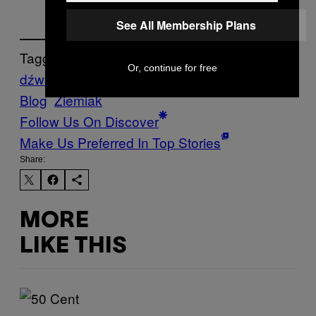
See All Membership Plans
Tagged:
Or, continue for free
dźwięk
naturals
rośliny
sztuka
Vice
Blog
Ziemiak
Follow Us On Discover
Make Us Preferred In Top Stories
Share:
MORE
LIKE THIS