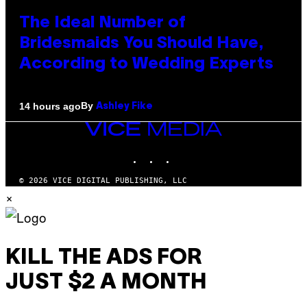
The Ideal Number of
Bridesmaids You Should Have,
According to Wedding Experts
By
14 hours ago
Ashley Fike
VICE
MEDIA
INSTAGRAM
TIKTOK
YOUTUBE
© 2026 VICE DIGITAL PUBLISHING, LLC
×
KILL THE ADS FOR
JUST $2 A MONTH