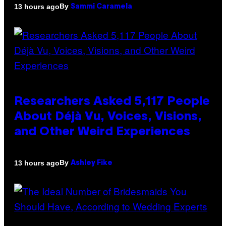
By
13 hours ago
Sammi Caramela
Researchers Asked 5,117 People
About Déjà Vu, Voices, Visions,
and Other Weird Experiences
By
13 hours ago
Ashley Fike