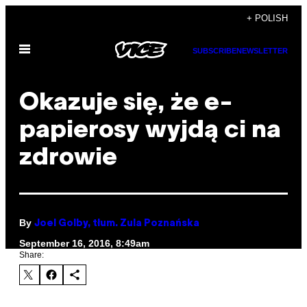
Skip
+ POLISH
to
Open
content
SUBSCRIBE
NEWSLETTER
Menu
Okazuje się, że e-
papierosy wyjdą ci na
zdrowie
By
Joel Golby, tłum. Zula Poznańska
September 16, 2016, 8:49am
Share: