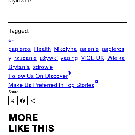
Tagged:
e-
papieros
Health
Nikotyna
palenie
papieros
y
rzucanie
używki
vaping
VICE UK
Wielka
Brytania
zdrowie
Follow Us On Discover
Make Us Preferred In Top Stories
Share:
MORE
LIKE THIS