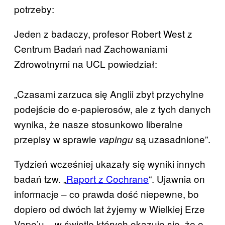
potrzeby:
Jeden z badaczy, profesor Robert West z
Centrum Badań nad Zachowaniami
Zdrowotnymi na UCL powiedział:
„Czasami zarzuca się Anglii zbyt przychylne
podejście do e-papierosów, ale z tych danych
wynika, że nasze stosunkowo liberalne
przepisy w sprawie
są uzasadnione”.
vapingu
Tydzień wcześniej ukazały się wyniki innych
badań tzw. „
Raport z Cochrane
“. Ujawnia on
informacje – co prawda dość niepewne, bo
dopiero od dwóch lat żyjemy w Wielkiej Erze
Vape’u – w świetle których okazuje się, że e-