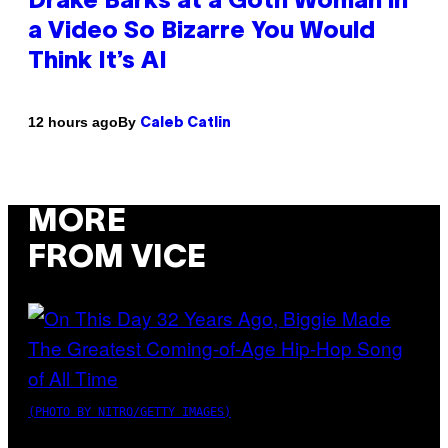
Drake Barks at a Goth Woman in
a Video So Bizarre You Would
Think It’s AI
By
12 hours ago
Caleb Catlin
MORE
FROM VICE
(PHOTO BY NITRO/GETTY IMAGES)