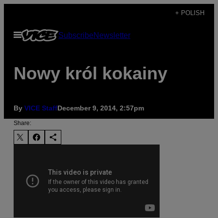
Skip
+ POLISH
to
Open
Subscribe
Newsletter
content
Menu
Nowy król kokainy
By
VICE Staff
December 9, 2014, 2:57pm
Share: