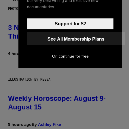
our very best writing and exclusive new
documentaries.
PHOTO BY TIM RONEY/GETTY IMAGES
Support for $2
3 No-Skip Pop Albums Turning 30
This Year
See All Membership Plans
4 hours ago
By
Dan Milam
Or, continue for free
ILLUSTRATION BY REESA
Weekly Horoscope: August 9-
August 15
9 hours ago
By
Ashley Fike