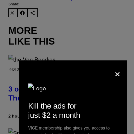
Share:
MORE
LIKE THIS
×
PHOTO BY JAMIE MCCARTHY/WIREIMAGE
3 of the Best Alt-Rock Television
Theme Songs of the 2000s
Kill the ads for
just $2 a month
2 hours ago
By
Dan Milam
VICE membership also gives you access to