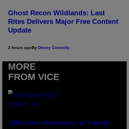
Ghost Recon Wildlands: Last
Rites Delivers Major Free Content
Update
2 hours ago
By
Denny Connolly
MORE
FROM VICE
SCREENSHOT: ASCII
1999 Alien Adventure Is Finally