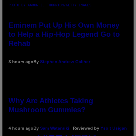
PHOTO BY AARON J. THORNTON/GETTY IMAGES
Eminem Put Up His Own Money
to Help a Hip-Hop Legend Go to
Rehab
3 hours ago
By
Stephen Andrew Galiher
Why Are Athletes Taking
Mushroom Gummies?
4 hours ago
By
Sam Watanuki
| Reviewed by
Ysolt Usigan