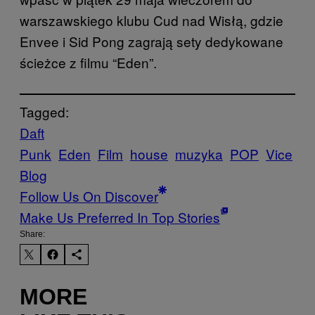
warszawskiego klubu Cud nad Wisłą, gdzie
Envee i Sid Pong zagrają sety dedykowane
ścieżce z filmu “Eden”.
Tagged:
Daft
Punk
Eden
Film
house
muzyka
POP
Vice
Blog
Follow Us On Discover
Make Us Preferred In Top Stories
Share:
MORE