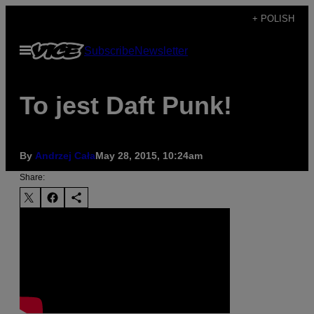
Skip
+ POLISH
to
Open
Subscribe
Newsletter
content
Menu
To jest Daft Punk!
By
Andrzej Cała
May 28, 2015, 10:24am
Share: