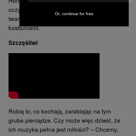
Homem-Christo i Thomas Bangalter
oczywiście nie pokazują w czasie występów
Or, continue for free
twarzy. Ukrywają się za kosmicznymi
kostiumami.
Szczęśliwi
Robią to, co kochają, zarabiając na tym
grube pieniądze. Czy może więc dziwić, że
ich muzyka pełna jest miłości? – Chcemy,