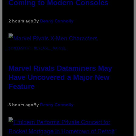
Coming to Modern Consoles
2 hours ago
By
Denny Connolly
SCREENSHOT: NETEASE, MARVEL
Marvel Rivals Dataminers May
Have Uncovered a Major New
Feature
3 hours ago
By
Denny Connolly