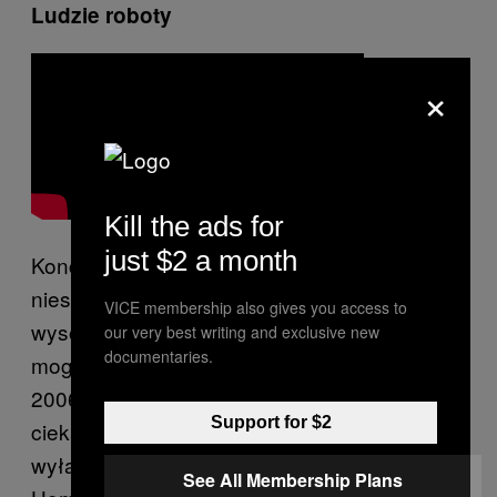
Ludzie roboty
×
Kill the ads for
just $2 a month
Koncerty grają niezwykle rzadko i są to
niesamowite show będące multimedialnymi,
VICE membership also gives you access to
wysokobudżetowymi spektaklami. W Polsce
our very best writing and exclusive new
documentaries.
mogliśmy ich zobaczyć raz – we wrześniu
2006 roku na warszawskim Służewcu i co
Support for $2
ciekawe, ten wątek uważni obserwatorzy
wyłapią w “Edenie”. Panowie Guy-Manuel de
See All Membership Plans