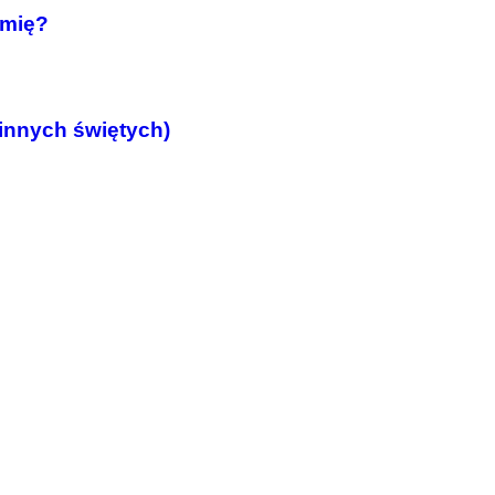
amię?
 innych świętych)