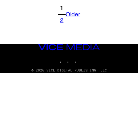
1
Older
2
VICE
MEDIA
INSTAGRAM
TIKTOK
YOUTUBE
© 2026 VICE DIGITAL PUBLISHING, LLC