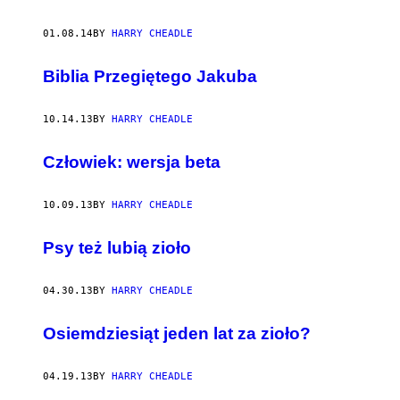
01.08.14
BY
HARRY CHEADLE
Biblia Przegiętego Jakuba
10.14.13
BY
HARRY CHEADLE
Człowiek: wersja beta
10.09.13
BY
HARRY CHEADLE
Psy też lubią zioło
04.30.13
BY
HARRY CHEADLE
Osiemdziesiąt jeden lat za zioło?
04.19.13
BY
HARRY CHEADLE