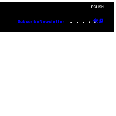
+ POLISH
Instagram
TikTok
YouTube
Google
Goog
Subscribe
Newsletter
Discove
Top
Posts