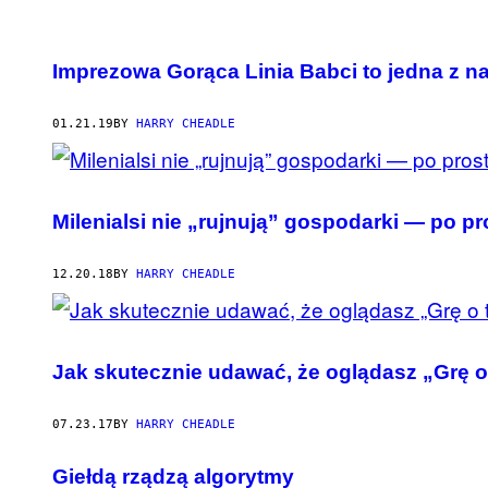
POSTS
Imprezowa Gorąca Linia Babci to jedna z na
BY
01.21.19
BY
HARRY CHEADLE
THIS
AUTHOR
Milenialsi nie „rujnują” gospodarki — po p
12.20.18
BY
HARRY CHEADLE
Jak skutecznie udawać, że oglądasz „Grę o
07.23.17
BY
HARRY CHEADLE
Giełdą rządzą algorytmy