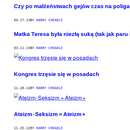
Czy po małżeństwach gejów czas na polig
04.17.13
BY
HARRY CHEADLE
Matka Teresa była niezłą suką (tak jak paru
03.11.13
BY
HARRY CHEADLE
Kongres trzęsie się w posadach
12.28.12
BY
HARRY CHEADLE
Ateizm - Seksizm = Ateizm +
11.25.12
BY
HARRY CHEADLE