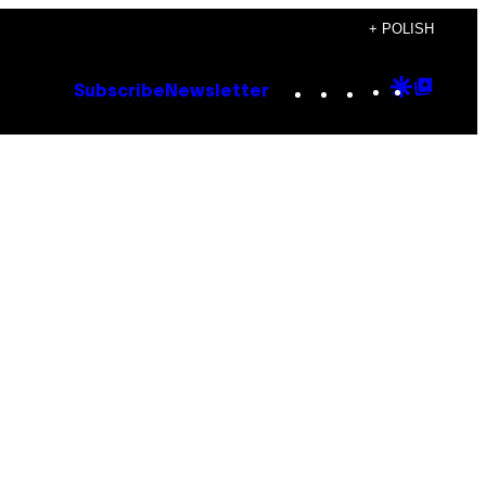
+ POLISH
Instagram
TikTok
YouTube
Google
Goog
Subscribe
Newsletter
Discove
Top
Posts