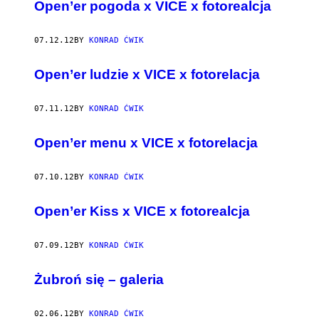
AUTHOR
Open’er pogoda x VICE x fotorealcja
07.12.12
BY
KONRAD ĆWIK
Open’er ludzie x VICE x fotorelacja
07.11.12
BY
KONRAD ĆWIK
Open’er menu x VICE x fotorelacja
07.10.12
BY
KONRAD ĆWIK
Open’er Kiss x VICE x fotorealcja
07.09.12
BY
KONRAD ĆWIK
Żubroń się – galeria
02.06.12
BY
KONRAD ĆWIK