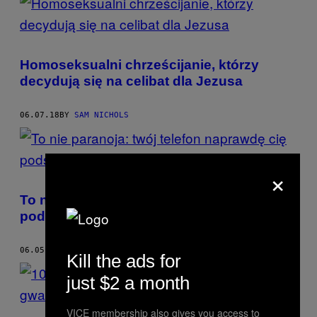
Homoseksualni chrześcijanie, którzy
decydują się na celibat dla Jezusa
06.07.18
BY
SAM NICHOLS
×
To nie paranoja: twój telefon naprawdę cię
podsłuchuje
06.05.18
BY
SAM NICHOLS
Kill the ads for
just $2 a month
VICE membership also gives you access to