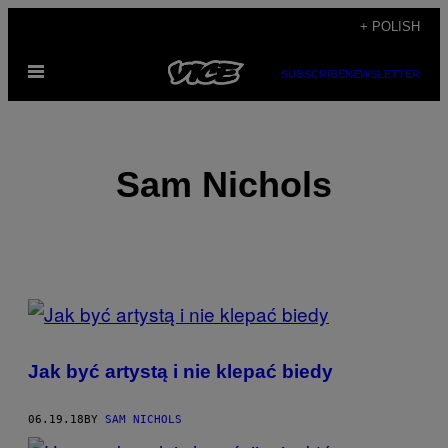
Skip
+ POLISH
to
Open
content
SUBSCRIBE
NEWSLETTER
Menu
Sam Nichols
POSTS
BY
Jak być artystą i nie klepać biedy
THIS
AUTHOR
06.19.18
BY
SAM NICHOLS