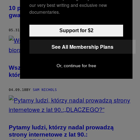
our very best writing and exclusive new
10 pytań do prawnika, który broni
documentaries.
gwałcicieli
Support for $2
05.31.18
BY
SAM NICHOLS
See All Membership Plans
Or, continue for free
Wszystko zostaje w rodzinie: ludzie,
którzy biorą ślub ze swoimi krewnymi
04.09.18
BY
SAM NICHOLS
Pytamy ludzi, którzy nadal prowadzą
strony internetowe z lat 90.: