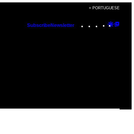
+ PORTUGUESE
Instagram
TikTok
YouTube
Google
Googl
Subscribe
Newsletter
Discover
Top
Posts