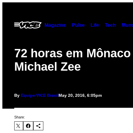
Skip
to
content
Open
Magazine
Pulse
Life
Tech
Munc
Menu
72 horas em Mônaco
Michael Zee
By
Equipe VICE Brasil
May 20, 2016, 6:05pm
Share: