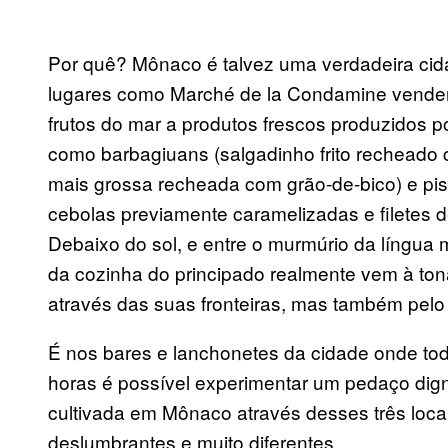
Por quê? Mônaco é talvez uma verdadeira cid
lugares como Marché de la Condamine venden
frutos do mar a produtos frescos produzidos p
como barbagiuans (salgadinho frito recheado 
mais grossa recheada com grão-de-bico) e pis
cebolas previamente caramelizadas e filetes 
Debaixo do sol, e entre o murmúrio da língu
da cozinha do principado realmente vem à to
através das suas fronteiras, mas também pelo
É nos bares e lanchonetes da cidade onde tod
horas é possível experimentar um pedaço dign
cultivada em Mônaco através desses três loca
deslumbrantes e muito diferentes.