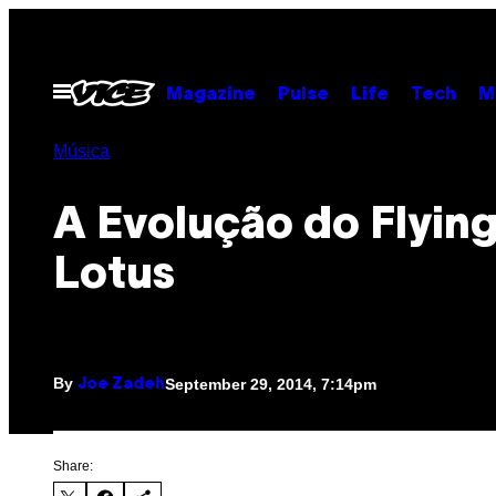
Skip
to
content
Open
Magazine
Pulse
Life
Tech
M
Menu
Música
A Evolução do Flyin
Lotus
By
September 29, 2014, 7:14pm
Joe Zadeh
Share: