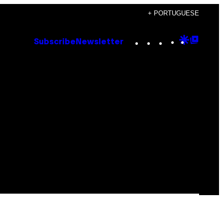
+ PORTUGUESE
Instagram
TikTok
YouTube
Google
Goog
Subscribe
Newsletter
Discove
Top
Posts