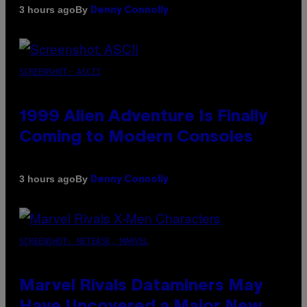
By
3 hours ago
Denny Connolly
SCREENSHOT: ASCII
1999 Alien Adventure Is Finally
Coming to Modern Consoles
By
3 hours ago
Denny Connolly
SCREENSHOT: NETEASE, MARVEL
Marvel Rivals Dataminers May
Have Uncovered a Major New