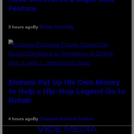
Feature
By
3 hours ago
Denny Connolly
PHOTO BY AARON J. THORNTON/GETTY IMAGES
Eminem Put Up His Own Money
to Help a Hip-Hop Legend Go to
Rehab
By
4 hours ago
Stephen Andrew Galiher
VICE
MEDIA