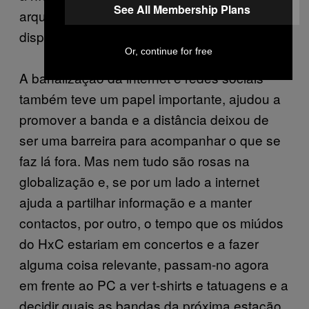
See All Membership Plans
arquipélago. Nunca tivemos qualquer tipo de
disputa ou intrigas com outros grupos.”
Or, continue for free
A banalização da internet e redes sociais
também teve um papel importante, ajudou a
promover a banda e a distância deixou de
ser uma barreira para acompanhar o que se
faz lá fora. Mas nem tudo são rosas na
globalização e, se por um lado a internet
ajuda a partilhar informação e a manter
contactos, por outro, o tempo que os miúdos
do HxC estariam em concertos e a fazer
alguma coisa relevante, passam-no agora
em frente ao PC a ver t-shirts e tatuagens e a
decidir quais as bandas da próxima estação.