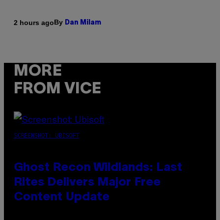
By
2 hours ago
Dan Milam
MORE
FROM VICE
SCREENSHOT: UBISOFT
Ghost Recon Wildlands: Last
Rites Delivers Major Free
Content Update