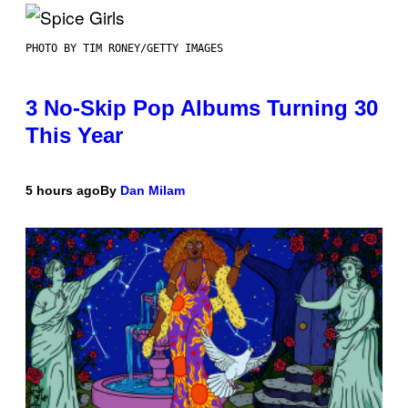
PHOTO BY TIM RONEY/GETTY IMAGES
3 No-Skip Pop Albums Turning 30
This Year
5 hours ago
By
Dan Milam