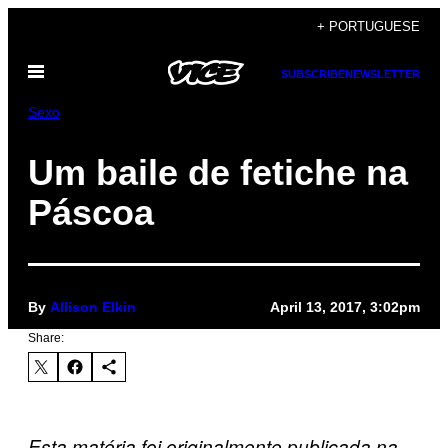
Skip
+ PORTUGUESE
to
Open
content
SUBSCRIBE
NEWSLETTER
Menu
Sexo
Um baile de fetiche na
Páscoa
By
Allison Elkin
April 13, 2017, 3:02pm
Share:
Esta matéria foi originalmente publicada na