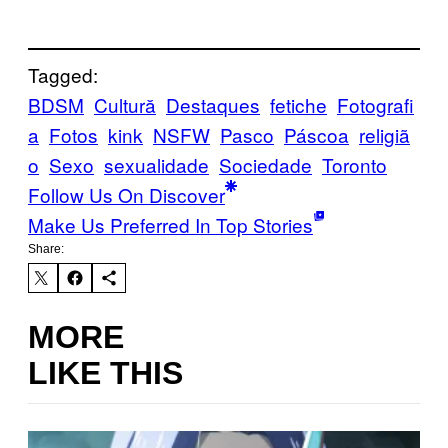
Tagged:
BDSM
Cultură
Destaques
fetiche
Fotografi
a
Fotos
kink
NSFW
Pasco
Páscoa
religiã
o
Sexo
sexualidade
Sociedade
Toronto
Follow Us On Discover
Make Us Preferred In Top Stories
Share:
MORE
LIKE THIS